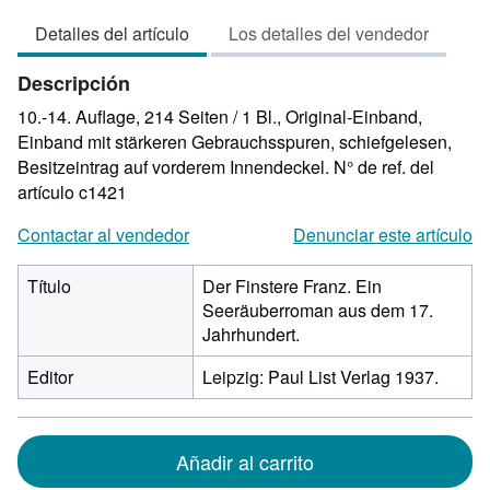
vendedor:
Detalles del artículo
Los detalles del vendedor
5
de
Descripción
5
estrellas
10.-14. Auflage, 214 Seiten / 1 Bl., Original-Einband,
Einband mit stärkeren Gebrauchsspuren, schiefgelesen,
Besitzeintrag auf vorderem Innendeckel.
N° de ref. del
artículo c1421
Contactar al vendedor
Denunciar este artículo
Título
Der Finstere Franz. Ein
Seeräuberroman aus dem 17.
Jahrhundert.
Editor
Leipzig: Paul List Verlag 1937.
Añadir al carrito