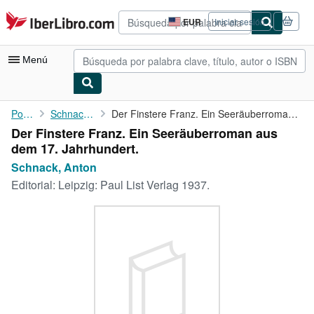
Pasar al contenido principal
IberLibro.com
EUR
Iniciar sesión
Preferencias
de
compra
Menú
del
sitio.
Mi cuenta
Portada
Schnack, Anton
Der Finstere Franz. Ein Seeräuberroman aus dem 17. Jahrhundert.
Der Finstere Franz. Ein Seeräuberroman aus
Consultar mis pedidos
dem 17. Jahrhundert.
Búsqueda avanzada
Schnack, Anton
Editorial:
Leipzig: Paul List Verlag 1937.
Colecciones
Libros antiguos
Arte y coleccionismo
Vendedores
Comenzar a vender
Ayuda