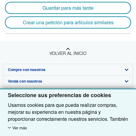
Guardar para más tarde
Crear una petición para artículos similares
VOLVER AL INICIO
Compre con nosotros
Venda con nosotros
Búsqueda avanzada
Sobre nosotros
Colecciones
Comenzar a vender
Seleccione sus preferencias de cookies
Usamos cookies para que pueda realizar compras,
Obtener Ayuda
Mi cuenta
Únase a nuestro programa de afiliados
Sobre IberLibro
mejorar su experiencia en nuestra página y
Otras compañías de AbeBooks
Mis pedidos
Recomiende un vendedor
Medios
Preguntas frecuentes y guías
proporcionar correctamente nuestros servicios. También
utilizamos cookies para comprender el modo en que los
Siga a IberLibro
Ver carrito
Empleo
Atención al Cliente
AbeBooks.com
Ver más
clientes utilizan nuestros servicios (por ejemplo,