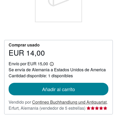
CERRAR
Comprar usado
EUR 14,00
Precio
EUR
Envío por EUR 15,00
14,00
Más
Se envía de Alemania a Estados Unidos de America
información
sobre
Cantidad disponible: 1 disponibles
las
tarifas
de
Añadir al carrito
envío
Vendido por
Contineo Buchhandlung und Antiquariat
,
Calificación
Erfurt, Alemania
(vendedor de 5 estrellas)
del