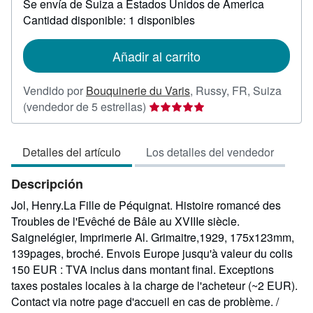
Se envía de Suiza a Estados Unidos de America
información
sobre
Cantidad disponible: 1 disponibles
las
tarifas
de
Añadir al carrito
envío
Vendido por
Bouquinerie du Varis
,
Russy, FR, Suiza
Calificación
(vendedor de 5 estrellas)
del
vendedor:
Detalles del artículo
Los detalles del vendedor
5
de
Descripción
5
estrellas
Jol, Henry.La Fille de Péquignat. Histoire romancé des
Troubles de l'Evêché de Bâle au XVIIIe siècle.
Saignelégier, Imprimerie Al. Grimaitre,1929, 175x123mm,
139pages, broché. Envois Europe jusqu'à valeur du colis
150 EUR : TVA inclus dans montant final. Exceptions
taxes postales locales à la charge de l'acheteur (~2 EUR).
Contact via notre page d'accueil en cas de problème. /