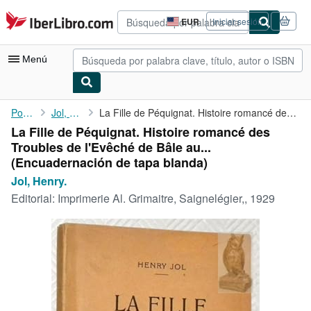
Pasar al contenido principal
IberLibro.com
EUR
Iniciar sesión
Preferencias
de
compra
Menú
del
sitio.
Mi cuenta
Portada
Jol, Henry.
La Fille de Péquignat. Histoire romancé des Troubles de l'Evêché...
La Fille de Péquignat. Histoire romancé des
Consultar mis pedidos
Troubles de l'Evêché de Bâle au...
Búsqueda avanzada
(Encuadernación de tapa blanda)
Jol, Henry.
Colecciones
Editorial:
Imprimerie Al. Grimaitre, Saignelégier,, 1929
Libros antiguos
Arte y coleccionismo
Vendedores
Comenzar a vender
Ayuda