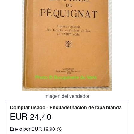
CERRAR
Imagen del vendedor
Comprar usado -
Encuadernación de tapa blanda
EUR 24,40
Precio
EUR
Envío por EUR 19,90
24,40
Más