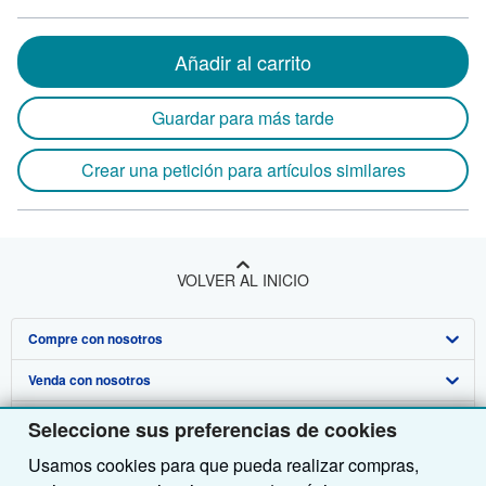
Añadir al carrito
Guardar para más tarde
Crear una petición para artículos similares
VOLVER AL INICIO
Compre con nosotros
Venda con nosotros
Búsqueda avanzada
Sobre nosotros
Colecciones
Comenzar a vender
Seleccione sus preferencias de cookies
Usamos cookies para que pueda realizar compras,
Obtener Ayuda
Mi cuenta
Únase a nuestro programa de afiliados
Sobre IberLibro