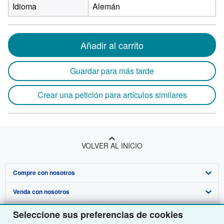
Idioma
Alemán
Añadir al carrito
Guardar para más tarde
Crear una petición para artículos similares
VOLVER AL INICIO
Compre con nosotros
Venda con nosotros
Búsqueda avanzada
Sobre nosotros
Colecciones
Comenzar a vender
Seleccione sus preferencias de cookies