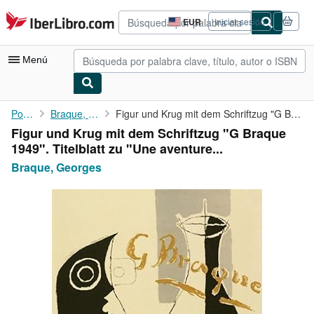
Pasar al contenido principal
IberLibro.com
EUR
Iniciar sesión
Preferencias
de
compra
Menú
del
sitio.
Mi cuenta
Portada
Braque, Georges
Figur und Krug mit dem Schriftzug "G Braque 1949". Titelblatt zu...
Figur und Krug mit dem Schriftzug "G Braque
Consultar mis pedidos
1949". Titelblatt zu "Une aventure...
Búsqueda avanzada
Braque, Georges
Colecciones
Libros antiguos
Arte y coleccionismo
Vendedores
Comenzar a vender
Ayuda