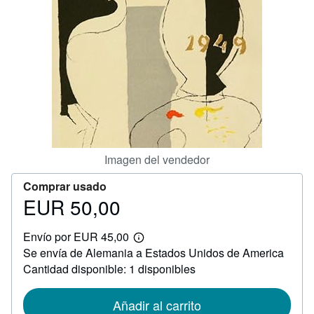
CERRAR
Imagen del vendedor
Comprar usado
EUR 50,00
Precio
EUR
Envío por EUR 45,00
50,00
Más
Se envía de Alemania a Estados Unidos de America
información
sobre
Cantidad disponible: 1 disponibles
las
tarifas
de
Añadir al carrito
envío