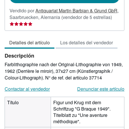
Vendido por
Antiquariat Martin Barbian & Grund GbR
,
Califica
Saarbruecken, Alemania
(vendedor de 5 estrellas)
del
vendedo
5
Detalles del artículo
Los detalles del vendedor
de
5
Descripción
estrellas
Farblithographie nach der Original-Lithographie von 1949,
1962 (Derrière le miroir), 37x27 cm (Künstlergraphik /
Colour-Lithograph).
N° de ref. del artículo 37714
Contactar al vendedor
Denunciar este artículo
Título
Figur und Krug mit dem
Schriftzug "G Braque 1949".
Titelblatt zu "Une aventure
méthodique".