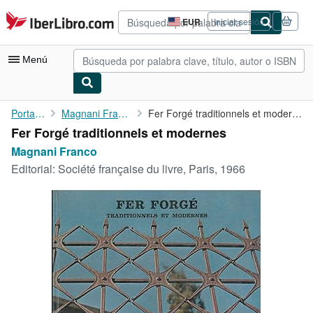
Pasar al contenido principal
IberLibro.com
EUR
Iniciar sesión
Preferencias
de
compra
Menú
del
sitio.
Mi cuenta
Portada
Magnani Franco
Fer Forgé traditionnels et modernes
Fer Forgé traditionnels et modernes
Consultar mis pedidos
Magnani Franco
Búsqueda avanzada
Editorial:
Société française du livre, Paris, 1966
Colecciones
Libros antiguos
Arte y coleccionismo
Vendedores
Comenzar a vender
Ayuda