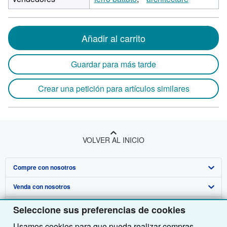
Añadir al carrito
Guardar para más tarde
Crear una petición para artículos similares
VOLVER AL INICIO
Compre con nosotros
Venda con nosotros
Búsqueda avanzada
Sobre nosotros
Colecciones
Comenzar a vender
Seleccione sus preferencias de cookies
Usamos cookies para que pueda realizar compras,
Obtener Ayuda
Mi cuenta
Únase a nuestro programa de afiliados
Sobre IberLibro