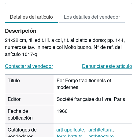
vendedor:
4
Detalles del artículo
Los detalles del vendedor
de
5
Descripción
estrellas
24x22 cm, ril. edit. ill. a col, tit. al piatto e dorso; pp. 144,
numerose tav. in nero e col Molto buono.
N° de ref. del
artículo 1017-q
Contactar al vendedor
Denunciar este artículo
Título
Fer Forgé traditionnels et
modernes
Editor
Société française du livre, Paris
Fecha de
1966
publicación
Catálogos de
arti applicate
architettura
vendedores
ferro battuto
architecture