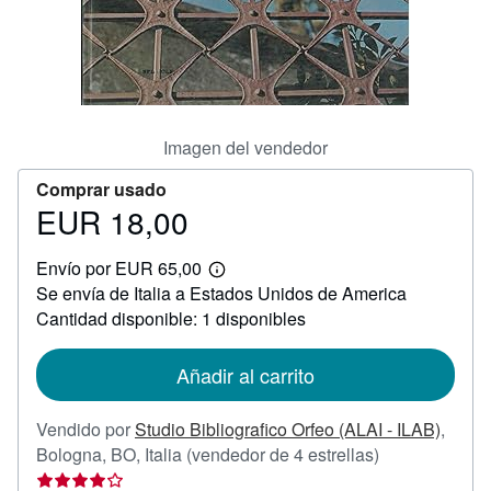
CERRAR
Imagen del vendedor
Comprar usado
EUR 18,00
Precio
EUR
Envío por EUR 65,00
18,00
Más
Se envía de Italia a Estados Unidos de America
información
sobre
Cantidad disponible: 1 disponibles
las
tarifas
de
Añadir al carrito
envío
Vendido por
Studio Bibliografico Orfeo (ALAI - ILAB)
,
Calificación
Bologna, BO, Italia
(vendedor de 4 estrellas)
del