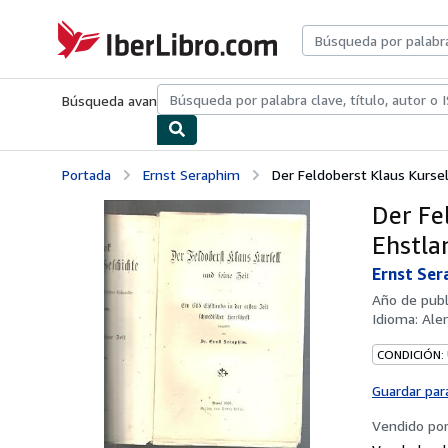
Pasar al contenido principal
IberLibro.com
Búsqueda avanzada
Colecciones
Libros antiguos
Arte y colecc
Portada
Ernst Seraphim
Der Feldoberst Klaus Kursell
Der Fel
Ehstla
Ernst Ser
Año de publ
Idioma:
Ale
CONDICIÓN:
Guardar par
Vendido po