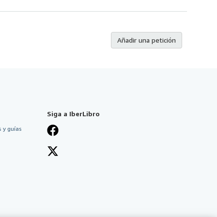
Añadir una petición
Siga a IberLibro
 y guías