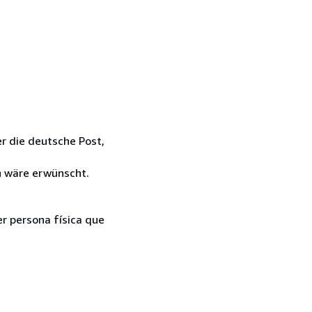
er die deutsche Post,
n wäre erwünscht.
er persona física que