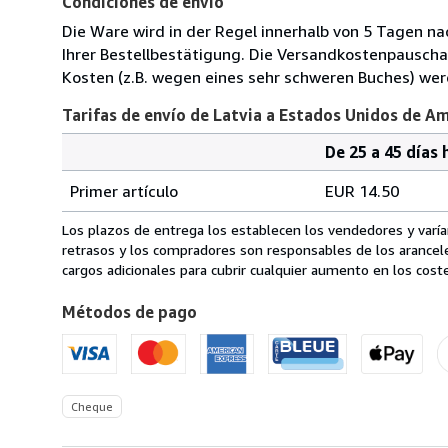
Condiciones de envío
Die Ware wird in der Regel innerhalb von 5 Tagen na
Ihrer Bestellbestätigung. Die Versandkostenpauscha
Kosten (z.B. wegen eines sehr schweren Buches) wer
Tarifas de envío de Latvia a Estados Unidos de A
De 25 a 45 días 
Cantidad
Tarifas
del
Primer artículo
EUR 14.50
pedido
de
envío
Los plazos de entrega los establecen los vendedores y varían
de
retrasos y los compradores son responsables de los arancel
Latvia
cargos adicionales para cubrir cualquier aumento en los coste
a
Métodos de pago
Estados
Unidos
de
America
Cheque