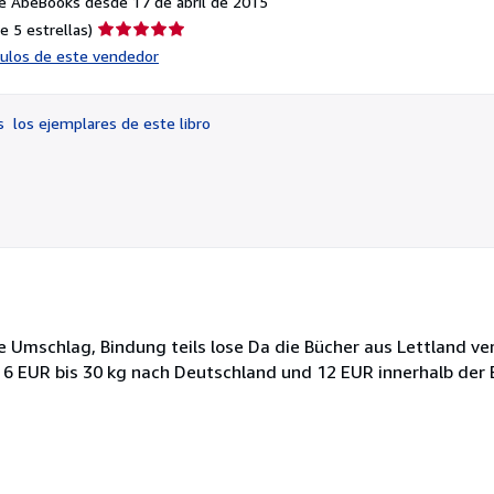
e AbeBooks desde 17 de abril de 2015
Calificación
e 5 estrellas)
del
ículos de este vendedor
vendedor:
5
de
os
los ejemplares de este libro
5
estrellas
 Umschlag, Bindung teils lose Da die Bücher aus Lettland ve
 EUR bis 30 kg nach Deutschland und 12 EUR innerhalb der 