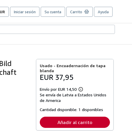
UR
Iniciar sesión
Su cuenta
Carrito
Ayuda
referencias
e
ompra
el
itio.
Bild
Usado -
Encuadernación de tapa
schaft
blanda
EUR 37,95
Envío por EUR 14,50
Más
Se envía de Latvia a Estados Unidos
información
sobre
de America
las
tarifas
Cantidad disponible:
1 disponibles
de
envío
Añadir al carrito