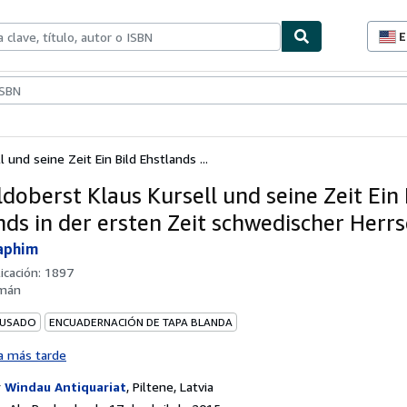
E
P
d
c
ionismo
Vendedores
Comenzar a vender
d
s
 und seine Zeit Ein Bild Ehstlands ...
doberst Klaus Kursell und seine Zeit Ein 
nds in der ersten Zeit schwedischer Herr
aphim
icación:
1897
mán
 USADO
ENCUADERNACIÓN DE TAPA BLANDA
a más tarde
r
Windau Antiquariat
,
Piltene, Latvia