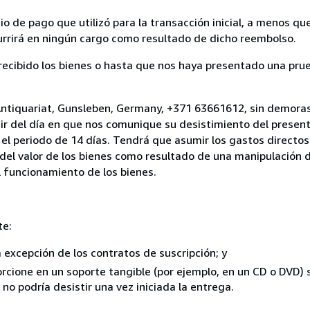
 de pago que utilizó para la transacción inicial, a menos q
currirá en ningún cargo como resultado de dicho reembolso.
cibido los bienes o hasta que nos haya presentado una prue
Antiquariat, Gunsleben, Germany, +371 63661612, sin demoras
ir del día en que nos comunique su desistimiento del present
el periodo de 14 días. Tendrá que asumir los gastos directos
del valor de los bienes como resultado de una manipulación d
el funcionamiento de los bienes.
te:
a excepción de los contratos de suscripción; y
rcione en un soporte tangible (por ejemplo, en un CD o DVD) si
o podría desistir una vez iniciada la entrega.