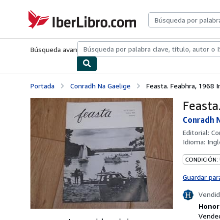
Pasar al contenido principal
IberLibro.com
Búsqueda avanzada
Colecciones
Libros antiguos
Arte y colecc
Portada
Conradh Na Gaelige
Feasta. Feabhra, 1968 I
Feasta
Conradh N
Editorial:
Co
Idioma:
Ingl
CONDICIÓN:
Guardar par
Vendid
Honori
Vended