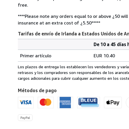
free.
****Please note any orders equal to or above ¿50 will
insurance at an extra cost of ¿5.50*****
Tarifas de envío de Irlanda a Estados Unidos de A
De 10 a 45 días 
Cantidad
Tarifas
del
Primer artículo
EUR 10.40
pedido
de
envío
Los plazos de entrega los establecen los vendedores y varían
de
retrasos y los compradores son responsables de los arancel
Irlanda
cargos adicionales para cubrir cualquier aumento en los coste
a
Métodos de pago
Estados
Unidos
de
America
PayPal