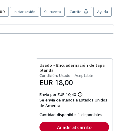
UR
Iniciar sesión
Su cuenta
Carrito
Ayuda
referencias
e
ompra
el
itio.
Usado -
Encuadernación de tapa
blanda
Condición: Usado - Aceptable
EUR 18,00
Envío por EUR 10,40
Más
Se envía de Irlanda a Estados Unidos
información
sobre
de America
las
tarifas
Cantidad disponible:
1 disponibles
de
envío
Añadir al carrito