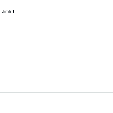
. Uimh 11
n