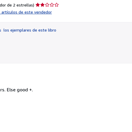
Calificación
dor de 2 estrellas)
del
s artículos de este vendedor
vendedor:
2
de
os
los ejemplares de este libro
5
estrellas
rs. Else good +.