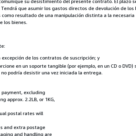
comunique su desistimiento del presente contrato. El plazo s
 Tendrá que asumir los gastos directos de devolución de los 
s como resultado de una manipulación distinta a la necesaria 
e los bienes.
te:
a excepción de los contratos de suscripción; y
rcione en un soporte tangible (por ejemplo, en un CD o DVD) si
o podría desistir una vez iniciada la entrega.
t payment, excluding
g approx. 2.2LB, or 1KG,
al postal rates will
ess and extra postage
kaging and handling are