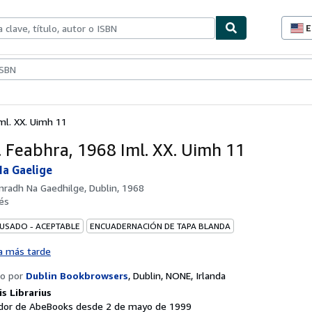
E
P
d
c
ionismo
Vendedores
Comenzar a vender
d
s
ml. XX. Uimh 11
. Feabhra, 1968 Iml. XX. Uimh 11
a Gaelige
nradh Na Gaedhilge, Dublin, 1968
és
 USADO - ACEPTABLE
ENCUADERNACIÓN DE TAPA BLANDA
a más tarde
o por
Dublin Bookbrowsers
,
Dublin, NONE, Irlanda
s Librarius
or de AbeBooks desde 2 de mayo de 1999