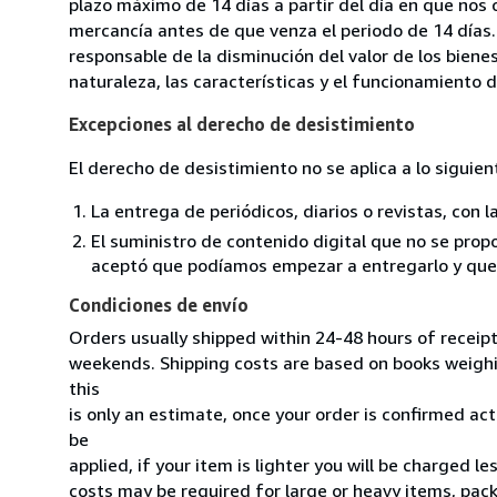
plazo máximo de 14 días a partir del día en que nos 
mercancía antes de que venza el periodo de 14 días.
responsable de la disminución del valor de los biene
naturaleza, las características y el funcionamiento d
Excepciones al derecho de desistimiento
El derecho de desistimiento no se aplica a lo siguien
La entrega de periódicos, diarios o revistas, con l
El suministro de contenido digital que no se propo
aceptó que podíamos empezar a entregarlo y que n
Condiciones de envío
Orders usually shipped within 24-48 hours of receip
weekends. Shipping costs are based on books weighin
this
is only an estimate, once your order is confirmed actu
be
applied, if your item is lighter you will be charged l
costs may be required for large or heavy items, pac