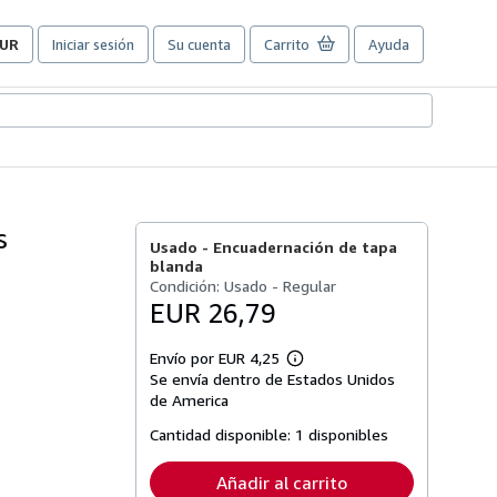
UR
Iniciar sesión
Su cuenta
Carrito
Ayuda
referencias
e
ompra
el
itio.
s
Usado -
Encuadernación de tapa
blanda
Condición: Usado - Regular
EUR 26,79
Envío por EUR 4,25
Más
Se envía dentro de Estados Unidos
información
sobre
de America
las
tarifas
Cantidad disponible:
1 disponibles
de
envío
Añadir al carrito