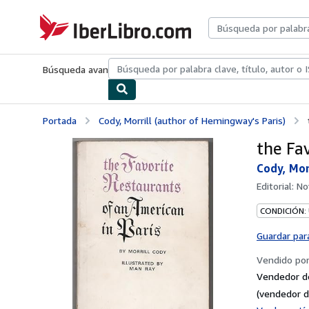
Pasar al contenido principal
IberLibro.com
Búsqueda avanzada
Colecciones
Libros antiguos
Arte y colecc
Portada
Cody, Morrill (author of Hemingway's Paris)
the Fa
Cody, Mor
Editorial:
No
CONDICIÓN:
Guardar par
Vendido po
Vendedor d
(vendedor d