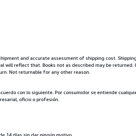
k shipment and accurate assessment of shipping cost. Shippin
will reflect that. Books not as described may be returned. I
urn. Not returnable for any other reason.
acuerdo con lo siguiente. Por consumidor se entiende cualqui
esarial, oficio o profesión.
de 14 días sin dar ningún motivo.