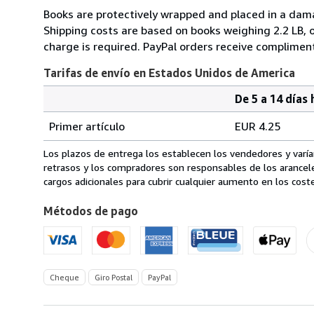
Books are protectively wrapped and placed in a damag
Shipping costs are based on books weighing 2.2 LB, o
charge is required. PayPal orders receive compliment
Tarifas de envío en Estados Unidos de America
De 5 a 14 días 
Cantidad
Tarifas
del
Primer artículo
EUR 4.25
pedido
de
envío
Los plazos de entrega los establecen los vendedores y varían
en
retrasos y los compradores son responsables de los arancel
Estados
cargos adicionales para cubrir cualquier aumento en los coste
Unidos
Métodos de pago
de
America
Cheque
Giro Postal
PayPal