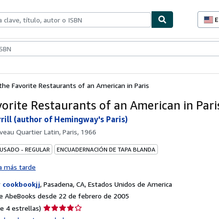
E
P
d
c
ionismo
Vendedores
Comenzar a vender
d
s
the Favorite Restaurants of an American in Paris
vorite Restaurants of an American in Pari
rill (author of Hemingway's Paris)
veau Quartier Latin, Paris, 1966
 USADO - REGULAR
ENCUADERNACIÓN DE TAPA BLANDA
a más tarde
r
cookbookjj
,
Pasadena, CA, Estados Unidos de America
e AbeBooks desde 22 de febrero de 2005
Calificación
e 4 estrellas)
del