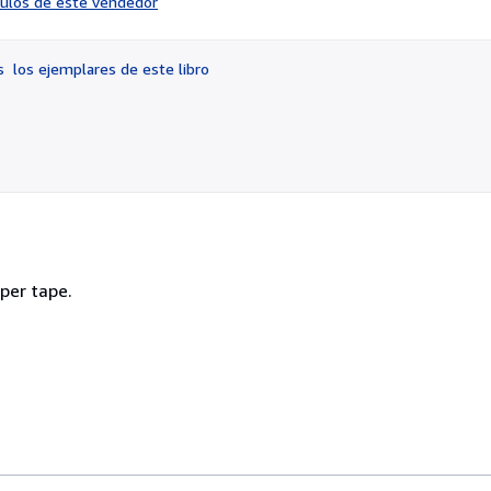
ículos de este vendedor
vendedor:
4
de
os
los ejemplares de este libro
5
estrellas
per tape.