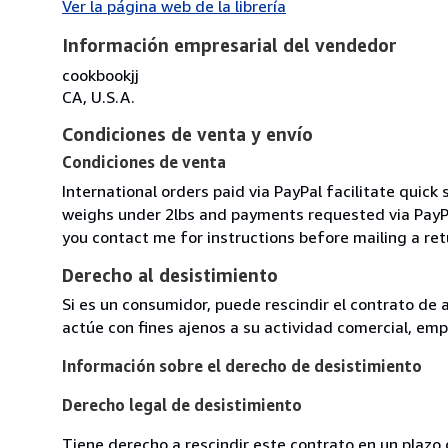
Ver la página web de la librería
Información empresarial del vendedor
cookbookjj
CA, U.S.A.
Condiciones de venta y envío
Condiciones de venta
International orders paid via PayPal facilitate quic
weighs under 2lbs and payments requested via PayPal 
you contact me for instructions before mailing a ret
Derecho al desistimiento
Si es un consumidor, puede rescindir el contrato de 
actúe con fines ajenos a su actividad comercial, empr
Información sobre el derecho de desistimiento
Derecho legal de desistimiento
Tiene derecho a rescindir este contrato en un plazo 