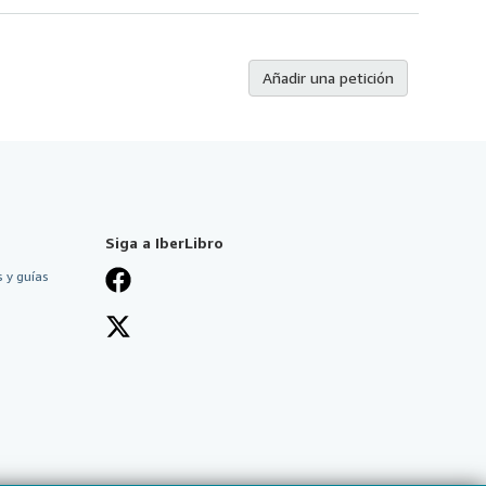
Añadir una petición
Siga a IberLibro
 y guías