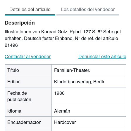
vendedor:
Detalles del artículo
Los detalles del vendedor
5
de
Descripción
5
estrellas
Illustrationen von Konrad Golz. Ppbd. 127 S. 8° Sehr gut
erhalten. Deutsch fester Einband.
N° de ref. del artículo
21496
Contactar al vendedor
Denunciar este artículo
Título
Familien-Theater.
Editor
Kinderbuchverlag, Berlin
Fecha de
1986
publicación
Idioma
Alemán
Encuadernación
Hardcover