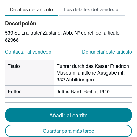
vendedor:
Detalles del artículo
Los detalles del vendedor
4
de
Descripción
5
estrellas
539 S., Ln., guter Zustand, Abb.
N° de ref. del artículo
82968
Contactar al vendedor
Denunciar este artículo
Título
Führer durch das Kaiser Friedrich
Museum, amtliche Ausgabe mit
332 Abbildungen
Editor
Julius Bard, Berlin, 1910
Añadir al carrito
Guardar para más tarde