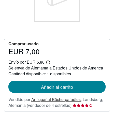
CERRAR
Comprar usado
EUR 7,00
Precio
EUR
Envío por EUR 5,80
7,00
Más
Se envía de Alemania a Estados Unidos de America
información
sobre
Cantidad disponible: 1 disponibles
las
tarifas
de
Añadir al carrito
envío
Vendido por
Antiquariat Bücherparadies
,
Landsberg,
Calificación
Alemania
(vendedor de 4 estrellas)
del