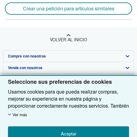
Crear una petición para artículos similares
VOLVER AL INICIO
Compre con nosotros
Venda con nosotros
Búsqueda avanzada
Sobre nosotros
Colecciones
Comenzar a vender
Seleccione sus preferencias de cookies
Usamos cookies para que pueda realizar compras,
Obtener Ayuda
Mi cuenta
Únase a nuestro programa de afiliados
Sobre IberLibro
mejorar su experiencia en nuestra página y
Otras compañías de AbeBooks
Mis pedidos
Recomiende un vendedor
Medios
Preguntas frecuentes y guías
proporcionar correctamente nuestros servicios. También
utilizamos cookies para comprender el modo en que los
Siga a IberLibro
Ver carrito
Empleo
Atención al Cliente
AbeBooks.com
Ver más
clientes utilizan nuestros servicios (por ejemplo,
midiendo las visitas al sitio) y así poder realizar
Política de Privacidad
AbeBooks.co.uk
mejoras. Si está de acuerdo, también utilizaremos
Aceptar