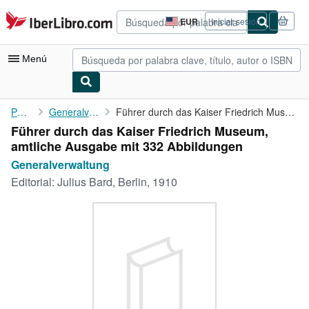
Pasar al contenido principal
IberLibro.com
EUR
Iniciar sesión
Preferencias
de
compra
Menú
del
sitio.
Mi cuenta
Portada
Generalverwaltung
Führer durch das Kaiser Friedrich Museum, amtliche Ausgabe mit ...
Führer durch das Kaiser Friedrich Museum,
Consultar mis pedidos
amtliche Ausgabe mit 332 Abbildungen
Búsqueda avanzada
Generalverwaltung
Editorial:
Julius Bard, Berlin, 1910
Colecciones
Libros antiguos
Arte y coleccionismo
Vendedores
Comenzar a vender
Ayuda