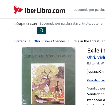
Pasar al contenido principal
IberLibro.com
Búsqueda avanzada
Colecciones
Libros antiguos
Arte y colecc
Portada
Ohri, Vishwa Chander
Exile in the Forest, T
Exile i
Ohri, Vis
Editorial:
Wh
CONDICIÓN:
Guardar par
Vendido po
Vendedor d
(vendedor d