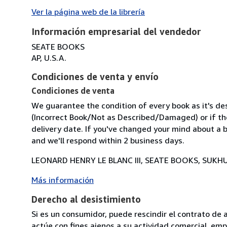
Ver la página web de la librería
Información empresarial del vendedor
SEATE BOOKS
AP, U.S.A.
Condiciones de venta y envío
Condiciones de venta
We guarantee the condition of every book as it's des
(Incorrect Book/Not as Described/Damaged) or if the 
delivery date. If you've changed your mind about a b
and we'll respond within 2 business days.
LEONARD HENRY LE BLANC III, SEATE BOOKS, SUKHU
Más información
Derecho al desistimiento
Si es un consumidor, puede rescindir el contrato de 
actúe con fines ajenos a su actividad comercial, empr