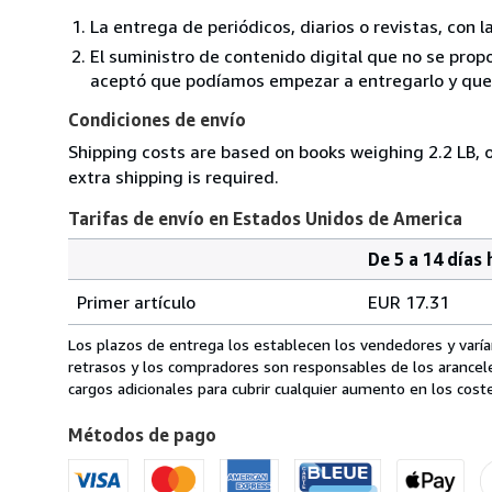
La entrega de periódicos, diarios o revistas, con l
El suministro de contenido digital que no se propo
aceptó que podíamos empezar a entregarlo y que n
Condiciones de envío
Shipping costs are based on books weighing 2.2 LB, o
extra shipping is required.
Tarifas de envío en Estados Unidos de America
De 5 a 14 días 
Cantidad
Tarifas
del
Primer artículo
EUR 17.31
pedido
de
envío
Los plazos de entrega los establecen los vendedores y varían
en
retrasos y los compradores son responsables de los arancel
Estados
cargos adicionales para cubrir cualquier aumento en los coste
Unidos
Métodos de pago
de
America