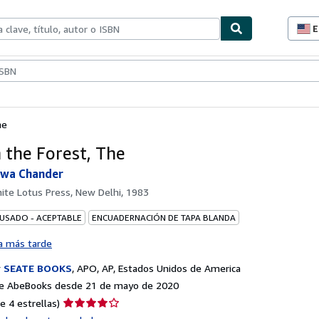
E
P
d
c
ionismo
Vendedores
Comenzar a vender
d
s
he
n the Forest, The
hwa Chander
ite Lotus Press, New Delhi, 1983
 USADO - ACEPTABLE
ENCUADERNACIÓN DE TAPA BLANDA
a más tarde
r
SEATE BOOKS
,
APO, AP, Estados Unidos de America
e AbeBooks desde 21 de mayo de 2020
Calificación
e 4 estrellas)
del