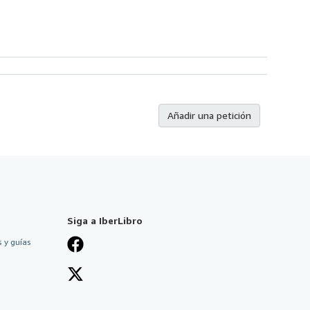
Añadir una petición
Siga a IberLibro
 y guías