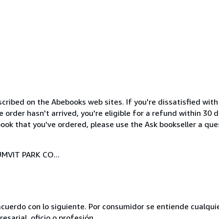
cribed on the Abebooks web sites. If you're dissatisfied wit
order hasn't arrived, you're eligible for a refund within 30
ook that you've ordered, please use the Ask bookseller a ques
MVIT PARK CO...
acuerdo con lo siguiente. Por consumidor se entiende cualqui
esarial, oficio o profesión.