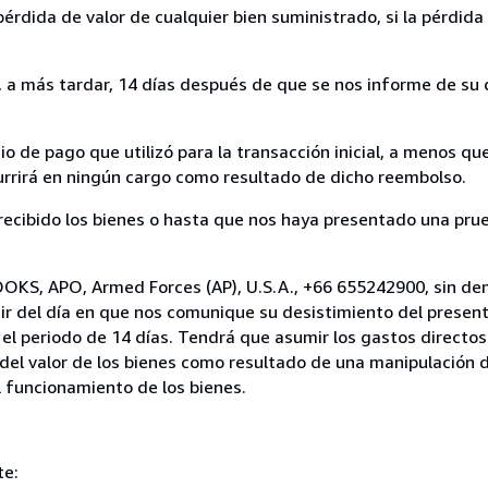
rdida de valor de cualquier bien suministrado, si la pérdida 
a más tardar, 14 días después de que se nos informe de su d
 de pago que utilizó para la transacción inicial, a menos q
currirá en ningún cargo como resultado de dicho reembolso.
cibido los bienes o hasta que nos haya presentado una prue
OOKS, APO, Armed Forces (AP), U.S.A., +66 655242900, sin de
ir del día en que nos comunique su desistimiento del present
el periodo de 14 días. Tendrá que asumir los gastos directos
del valor de los bienes como resultado de una manipulación d
el funcionamiento de los bienes.
te: