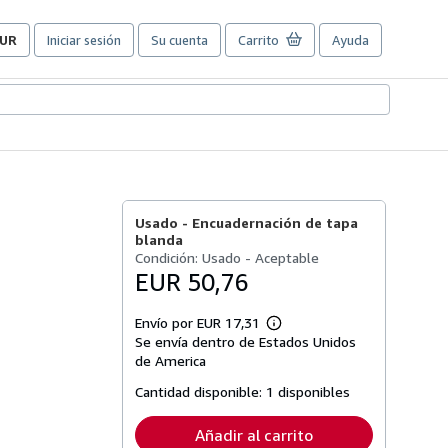
UR
Iniciar sesión
Su cuenta
Carrito
Ayuda
referencias
e
ompra
el
itio.
Usado -
Encuadernación de tapa
blanda
Condición: Usado - Aceptable
EUR 50,76
Envío por EUR 17,31
Más
Se envía dentro de Estados Unidos
información
sobre
de America
las
tarifas
Cantidad disponible:
1 disponibles
de
envío
Añadir al carrito