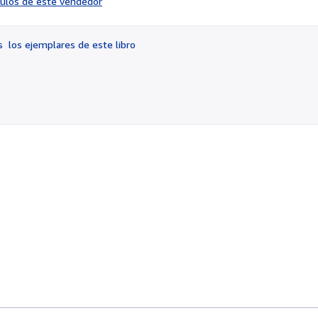
ículos de este vendedor
vendedor:
4
de
os
los ejemplares de este libro
5
estrellas