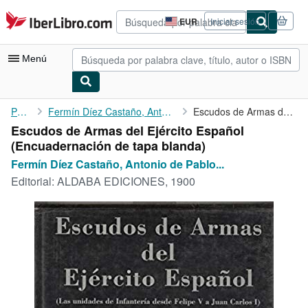
Pasar al contenido principal
IberLibro.com
EUR
Iniciar sesión
Preferencias
de
compra
Menú
del
sitio.
Mi cuenta
Portada
Fermín Díez Castaño, Antonio de Pablo Cantero
Escudos de Armas del Ejército Español
Escudos de Armas del Ejército Español
Consultar mis pedidos
(Encuadernación de tapa blanda)
Búsqueda avanzada
Fermín Díez Castaño, Antonio de Pablo...
Editorial:
ALDABA EDICIONES, 1900
Colecciones
Libros antiguos
Arte y coleccionismo
Vendedores
Comenzar a vender
Ayuda