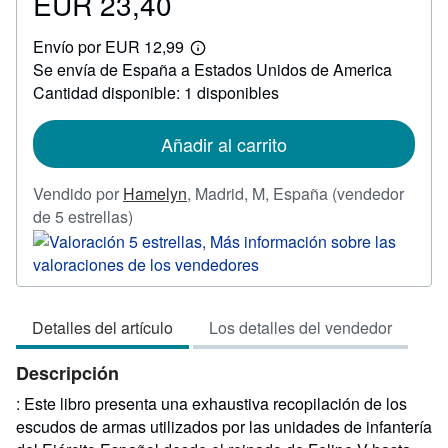
EUR 23,40
Precio
EUR
Envío por EUR 12,99
23,40
Más
Se envía de España a Estados Unidos de America
información
sobre
Cantidad disponible: 1 disponibles
las
tarifas
de
Añadir al carrito
envío
Vendido por
Hamelyn
,
Madrid, M, España
(vendedor
Calificación
de 5 estrellas)
del
vendedor:
5
de
Detalles del artículo
Los detalles del vendedor
5
estrellas
Descripción
: Este libro presenta una exhaustiva recopilación de los
escudos de armas utilizados por las unidades de infantería