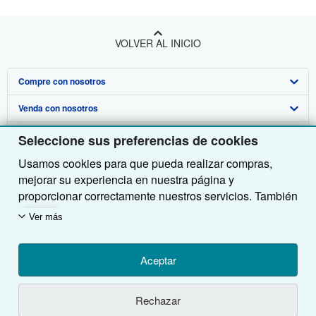
VOLVER AL INICIO
Compre con nosotros
Venda con nosotros
Búsqueda avanzada
Sobre nosotros
Colecciones
Comenzar a vender
Seleccione sus preferencias de cookies
Usamos cookies para que pueda realizar compras,
Obtener Ayuda
Mi cuenta
Únase a nuestro programa de afiliados
Sobre IberLibro
mejorar su experiencia en nuestra página y
Otras compañías de AbeBooks
Mis pedidos
Recomiende un vendedor
Medios
Preguntas frecuentes y guías
proporcionar correctamente nuestros servicios. También
utilizamos cookies para comprender el modo en que los
Siga a IberLibro
Ver carrito
Empleo
Atención al Cliente
AbeBooks.com
Ver más
clientes utilizan nuestros servicios (por ejemplo,
midiendo las visitas al sitio) y así poder realizar
Política de Privacidad
AbeBooks.co.uk
mejoras. Si está de acuerdo, también utilizaremos
Aceptar
Preferencias de cookies
AbeBooks.de
cookies de terceros para mostrar contenido relevante
en los anuncios y medir el rendimiento de los mismos.
Aviso de cookies
AbeBooks.fr
Utilizando la página web, usted confirma que ha leído, entendido y acepta
los
Rechazar
Elija Rechazar si noestá de acuerdo o Personalizar
términos y condiciones generales de utilización
.