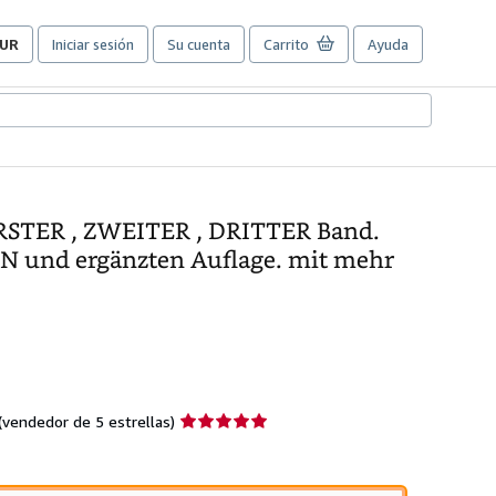
UR
Iniciar sesión
Su cuenta
Carrito
Ayuda
referencias
e
ompra
el
itio.
RSTER , ZWEITER , DRITTER Band.
und ergänzten Auflage. mit mehr
Calificación
(vendedor de 5 estrellas)
del
vendedor:
5