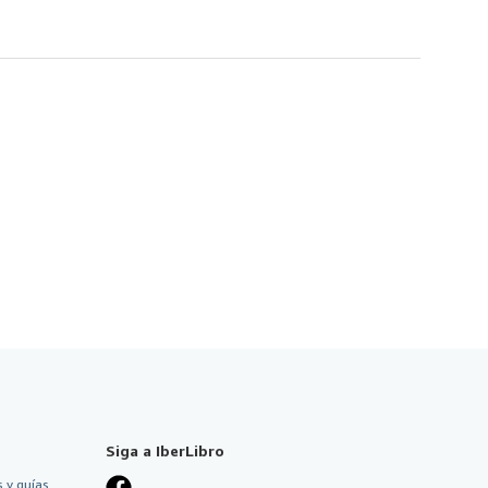
Siga a IberLibro
 y guías