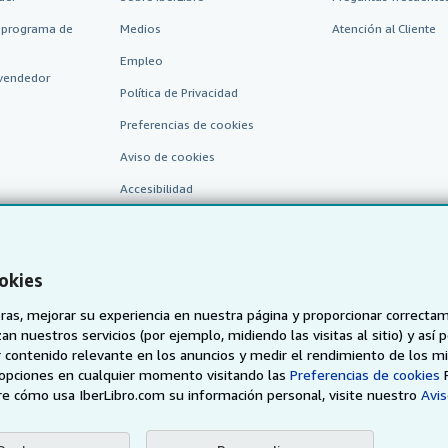
 programa de
Medios
Atención al Cliente
Empleo
vendedor
Política de Privacidad
Preferencias de cookies
Aviso de cookies
Accesibilidad
okies
as, mejorar su experiencia en nuestra página y proporcionar correcta
n nuestros servicios (por ejemplo, midiendo las visitas al sitio) y así 
 contenido relevante en los anuncios y medir el rendimiento de los mi
AbeBooks.de
AbeBooks.fr
AbeBooks.it
AbeBooks Aus/
opciones en cualquier momento visitando las
Preferencias de cookies
e cómo usa IberLibro.com su información personal, visite nuestro
Avis
BookFinder.com
Encuentre cualquier libro al mejor precio