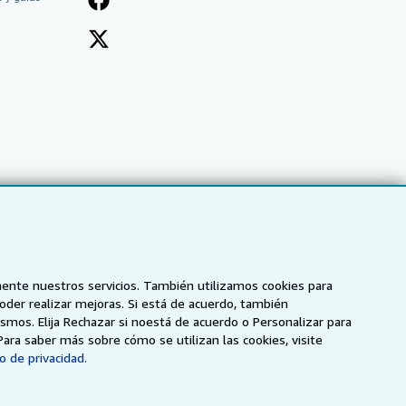
mente nuestros servicios. También utilizamos cookies para
poder realizar mejoras. Si está de acuerdo, también
smos. Elija Rechazar si noestá de acuerdo o Personalizar para
NZ
AbeBooks.ca
ZVAB.com
Para saber más sobre cómo se utilizan las cookies, visite
o de privacidad.