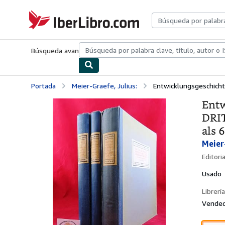
Pasar al contenido principal
IberLibro.com
Búsqueda avanzada
Colecciones
Libros antiguos
Arte y colecc
Portada
Meier-Graefe, Julius:
Entwicklungsgeschicht
Entw
DRIT
als 
Meier-
Editori
Usado
Librería
Vended