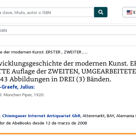
E
P
d
c
ionismo
Vendedores
Comenzar a vender
d
s
e der modernen Kunst. ERSTER , ZWEITER , ...
icklungsgeschichte der modernen Kunst. E
TE Auflage der ZWEITEN, UMGEARBEITETEN 
643 Abbildungen in DREI (3) Bänden.
Graefe, Julius:
al:
München Piper, 1920
:
Chiemgauer Internet Antiquariat GbR
,
Altenmarkt, BAY, Alemania
or de AbeBooks desde 12 de marzo de 2008