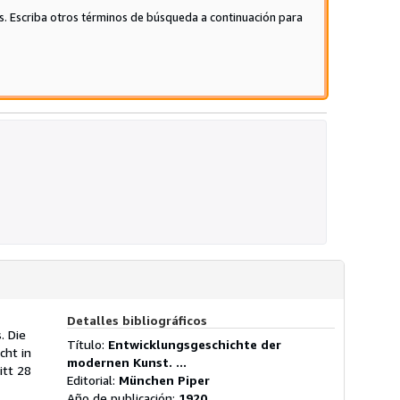
de
s. Escriba otros términos de búsqueda a continuación para
5
estrellas
Detalles bibliográficos
. Die
Título:
Entwicklungsgeschichte der
cht in
modernen Kunst. ...
itt 28
Editorial:
München Piper
Año de publicación:
1920