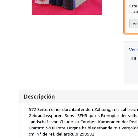
Este
enco
Ver
Ver
Descripción
Descripción:
572 Seiten einer durchlaufenden Zählung; mit zahlreich
Gebrauchsspuren. Sonst SEHR gutes Exemplar der volls
Landschaft von Claude zu Courbet. Kameraden der Reali
Gramm: 3200 Rote Originalhalblederbände mit vergolde
cm.
N° de ref. del artículo 299592