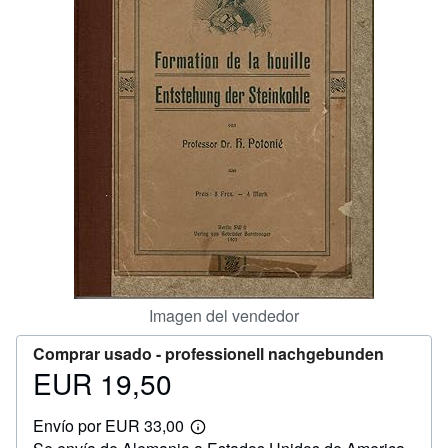
CERRAR
Imagen del vendedor
Comprar usado -
professionell nachgebunden
EUR 19,50
Precio
EUR
Envío por EUR 33,00
19,50
Más