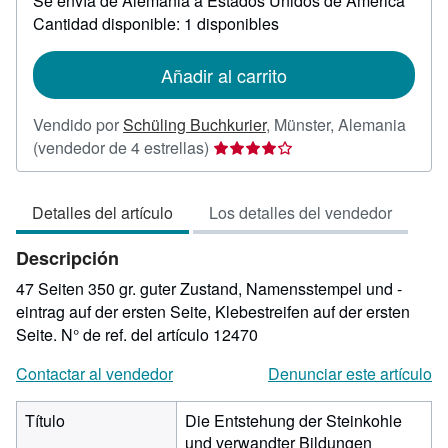
Se envía de Alemania a Estados Unidos de America
información
sobre
Cantidad disponible: 1 disponibles
las
tarifas
de
Añadir al carrito
envío
Vendido por
Schüling Buchkurier
,
Münster, Alemania
Calificación
(vendedor de 4 estrellas)
del
vendedor:
Detalles del artículo
Los detalles del vendedor
4
de
Descripción
5
estrellas
47 Seiten 350 gr. guter Zustand, Namensstempel und -
eintrag auf der ersten Seite, Klebestreifen auf der ersten
Seite.
N° de ref. del artículo 12470
Contactar al vendedor
Denunciar este artículo
Título
Die Entstehung der Steinkohle
und verwandter Bildungen