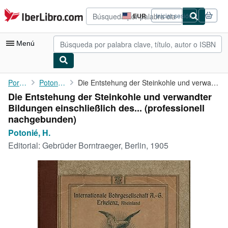
Pasar al contenido principal
IberLibro.com
EUR
Iniciar sesión
Preferencias
de
compra
Menú
del
sitio.
Mi cuenta
Portada
Potonié, H.
Die Entstehung der Steinkohle und verwandter Bildungen ...
Die Entstehung der Steinkohle und verwandter
Consultar mis pedidos
Bildungen einschließlich des... (professionell
Búsqueda avanzada
nachgebunden)
Potonié, H.
Colecciones
Editorial:
Gebrüder Borntraeger, Berlin, 1905
Libros antiguos
Arte y coleccionismo
Vendedores
Comenzar a vender
Ayuda