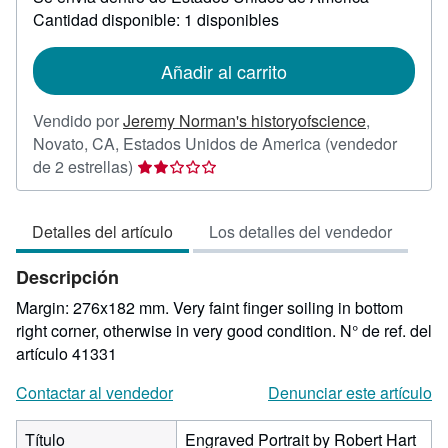
sobre
Cantidad disponible: 1 disponibles
las
tarifas
de
Añadir al carrito
envío
Vendido por
Jeremy Norman's historyofscience
,
Novato, CA, Estados Unidos de America
(vendedor
Calificación
de 2 estrellas)
del
vendedor:
Detalles del artículo
Los detalles del vendedor
2
de
Descripción
5
estrellas
Margin: 276x182 mm. Very faint finger soiling in bottom
right corner, otherwise in very good condition.
N° de ref. del
artículo 41331
Contactar al vendedor
Denunciar este artículo
Título
Engraved Portrait by Robert Hart