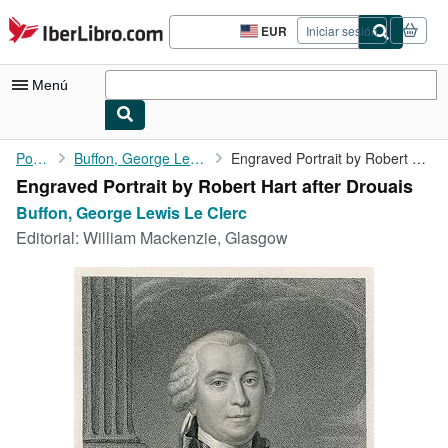
Pasar al contenido principal
IberLibro.com
EUR
Iniciar sesión
Preferencias
de
compra
Menú
del
sitio.
Mi cuenta
Portada
Buffon, George Lewis Le Clerc
Engraved Portrait by Robert Hart after Drouais
Engraved Portrait by Robert Hart after Drouais
Consultar mis pedidos
Buffon, George Lewis Le Clerc
Búsqueda avanzada
Editorial:
William Mackenzie, Glasgow
Colecciones
Libros antiguos
Arte y coleccionismo
Vendedores
Comenzar a vender
Ayuda