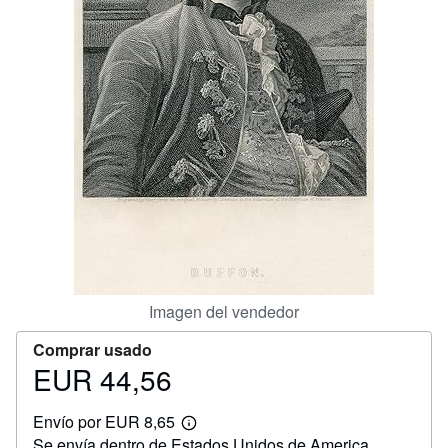
CERRAR
Imagen del vendedor
Comprar usado
EUR 44,56
Precio
EUR
Envío por EUR 8,65
44,56
Más
Se envía dentro de Estados Unidos de America
información