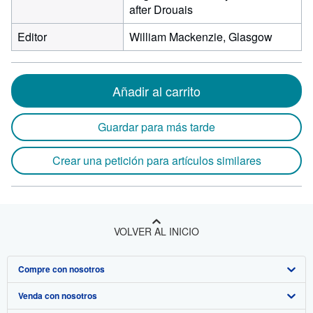
after Drouais
Editor
William Mackenzie, Glasgow
Añadir al carrito
Guardar para más tarde
Crear una petición para artículos similares
VOLVER AL INICIO
Compre con nosotros
Venda con nosotros
Búsqueda avanzada