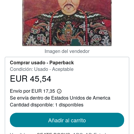
CERRAR
Imagen del vendedor
Comprar usado -
Paperback
Condición: Usado - Aceptable
EUR 45,54
Precio
EUR
Envío por EUR 17,35
45,54
Más
Se envía dentro de Estados Unidos de America
información
sobre
Cantidad disponible: 1 disponibles
las
tarifas
de
Añadir al carrito
envío