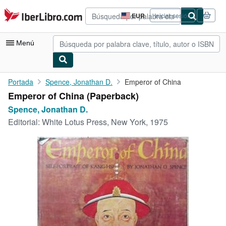
Pasar al contenido principal
IberLibro.com
EUR
Iniciar sesión
Preferencias
de
compra
Menú
del
sitio.
Mi cuenta
Portada
Spence, Jonathan D.
Emperor of China
Emperor of China (Paperback)
Consultar mis pedidos
Spence, Jonathan D.
Búsqueda avanzada
Editorial:
White Lotus Press, New York, 1975
Colecciones
Libros antiguos
Arte y coleccionismo
Vendedores
Comenzar a vender
Ayuda