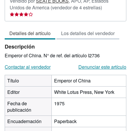
Vendido por
SEATE BOOKS
,
APO, AP, Estados
Calificación
Unidos de America
(vendedor de 4 estrellas)
del
vendedor:
4
Detalles del artículo
Los detalles del vendedor
de
5
Descripción
estrellas
Emperor of China.
N° de ref. del artículo I2736
Contactar al vendedor
Denunciar este artículo
Título
Emperor of China
Editor
White Lotus Press, New York
Fecha de
1975
publicación
Encuadernación
Paperback