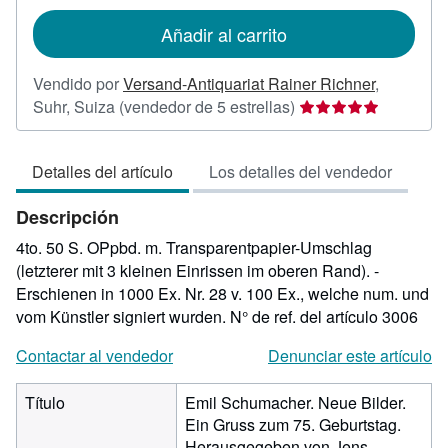
tarifas
de
Añadir al carrito
envío
Vendido por
Versand-Antiquariat Rainer Richner
,
Calificación
Suhr, Suiza
(vendedor de 5 estrellas)
del
vendedor:
Detalles del artículo
Los detalles del vendedor
5
de
Descripción
5
estrellas
4to. 50 S. OPpbd. m. Transparentpapier-Umschlag
(letzterer mit 3 kleinen Einrissen im oberen Rand). -
Erschienen in 1000 Ex. Nr. 28 v. 100 Ex., welche num. und
vom Künstler signiert wurden.
N° de ref. del artículo 3006
Contactar al vendedor
Denunciar este artículo
Título
Emil Schumacher. Neue Bilder.
Ein Gruss zum 75. Geburtstag.
Herausgegeben von Jens