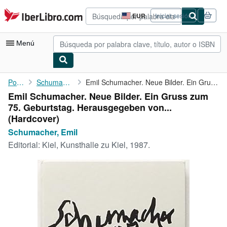
Pasar al contenido principal
IberLibro.com
EUR
Iniciar sesión
Preferencias
de
compra
Menú
del
sitio.
Mi cuenta
Portada
Schumacher, Emil
Emil Schumacher. Neue Bilder. Ein Gruss zum 75. Geburtstag. ...
Emil Schumacher. Neue Bilder. Ein Gruss zum
Consultar mis pedidos
75. Geburtstag. Herausgegeben von...
Búsqueda avanzada
(Hardcover)
Schumacher, Emil
Colecciones
Editorial:
Kiel, Kunsthalle zu Kiel, 1987.
Libros antiguos
Arte y coleccionismo
Vendedores
Comenzar a vender
Ayuda