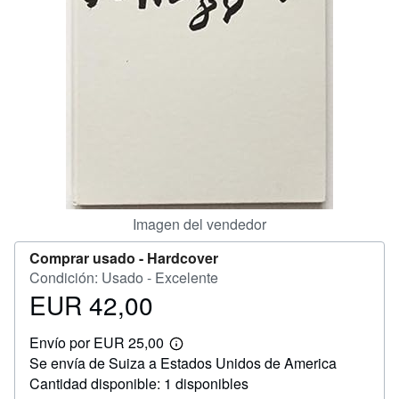
CERRAR
Imagen del vendedor
Comprar usado -
Hardcover
Condición: Usado - Excelente
EUR 42,00
Precio
EUR
Envío por EUR 25,00
42,00
Más
Se envía de Suiza a Estados Unidos de America
información
sobre
Cantidad disponible: 1 disponibles
las