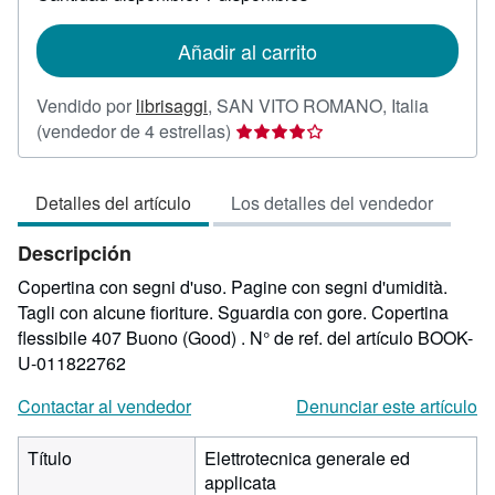
las
tarifas
de
Añadir al carrito
envío
Vendido por
librisaggi
,
SAN VITO ROMANO, Italia
Calificación
(vendedor de 4 estrellas)
del
vendedor:
Detalles del artículo
Los detalles del vendedor
4
de
Descripción
5
estrellas
Copertina con segni d'uso. Pagine con segni d'umidità.
Tagli con alcune fioriture. Sguardia con gore. Copertina
flessibile 407 Buono (Good) .
N° de ref. del artículo BOOK-
U-011822762
Contactar al vendedor
Denunciar este artículo
Título
Elettrotecnica generale ed
applicata