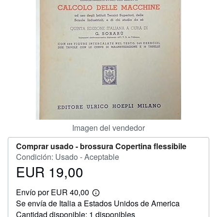
CERRAR
Imagen del vendedor
Comprar usado -
brossura Copertina flessibile
Condición: Usado - Aceptable
EUR 19,00
Precio
EUR
Envío por EUR 40,00
19,00
Más
Se envía de Italia a Estados Unidos de America
información
sobre
Cantidad disponible: 1 disponibles