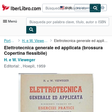
Pasar al contenido principal
IberLibro.com
EUR
Iniciar sesión
Preferencias
de
compra
Menú
del
sitio.
Mi cuenta
Portada
H. e W. Vieweger
Elettrotecnica generale ed applicata
Elettrotecnica generale ed applicata (brossura
Consultar mis pedidos
Copertina flessibile)
Búsqueda avanzada
H. e W. Vieweger
Editorial:
, Hoepli, 1959
Colecciones
Libros antiguos
Arte y coleccionismo
Vendedores
Comenzar a vender
Ayuda