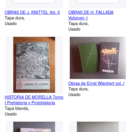
OBRAS DE J. KNITTEL Vol. II
OBRAS DE H. FALLADA
Tapa dura
Volúmen 1
Usado
Tapa dura
Usado
Obras de Ernst Wiechert vol. I
Tapa dura
Usado
HISTORIA DE MORELLA Tomo
I Prehistoria y Protohistoria
Tapa blanda
Usado