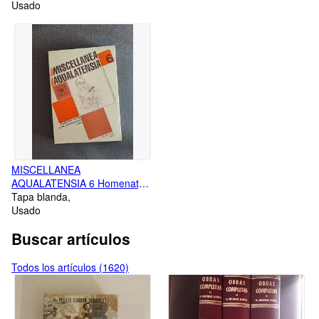
Usado
MISCELLANEA
AQUALATENSIA 6 Homenatge
pòstum al Dr. Joan Mercader i
Tapa blanda
Riba
Usado
Buscar artículos
Todos los artículos (1620)