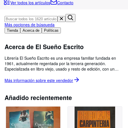
Colecciones
Ver todos los artículos
Contacto
Libros antiguos
Arte y coleccionismo
Más opciones de búsqueda
Vendedores
Tienda
Acerca de
Políticas
Comenzar a vender
Acerca de El Sueño Escrito
Ayuda
Librería El Sueño Escrito es una empresa familiar fundada en
CERRAR
1961, actualmente regentada por la tercera generación.
Especializada en libro viejo, usado y resto de edición, con un
gran stock en libros de todas las materias. Desde el año 1975
participamos en las Ferias del Libro Antiguo y de Ocasión más
Más información sobre este
vendedor
importantes que se celebran por todo el territorio español, siendo
una de las librerías pioneras en este ámbito. Ivan Treserras. (El
envío gratuito es por correo ordinario, por envío certificado tiene
Añadido recientemente
un coste de 5,00, aceptamos pago por Bizum). Es posible que los
precios que aparecen no estén actualizados, solicite descuento
siempre que el nuestro no sea el más barato.