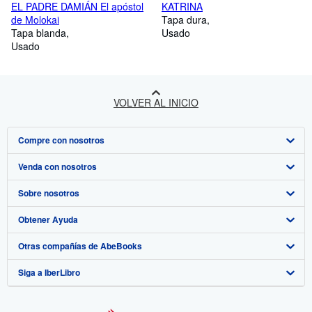
EL PADRE DAMIÁN El apóstol
KATRINA
de Molokai
Tapa dura
Tapa blanda
Usado
Usado
VOLVER AL INICIO
Compre con nosotros
Venda con nosotros
Búsqueda avanzada
Sobre nosotros
Colecciones
Comenzar a vender
Obtener Ayuda
Mi cuenta
Únase a nuestro programa de afiliados
Sobre IberLibro
Otras compañías de AbeBooks
Mis pedidos
Recomiende un vendedor
Medios
Preguntas frecuentes y guías
Siga a IberLibro
Ver carrito
Empleo
Atención al Cliente
AbeBooks.com
Política de Privacidad
AbeBooks.co.uk