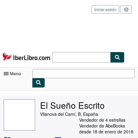
Iniciar sesión
Pasar al contenido principal
IberLibro.com
Menú
Mi cuenta
El Sueño Escrito
Consultar mis pedidos
Vilanova del Camí, B, España
Cerrar sesión
Vendedor de 4 estrellas
Vendedor de AbeBooks
Búsqueda avanzada
desde 18 de enero de 2018