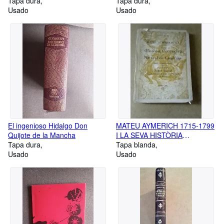
Rosich) 1869-1918
Tapa dura
Tapa dura
Usado
Usado
El ingenioso Hidalgo Don
MATEU AYMERICH 1715-1799
Quijote de la Mancha
I LA SEVA HISTÒRIA
Tapa dura
GEOGRÁFICA y NATURAL DE
Tapa blanda
Usado
CATALUÑA
Usado