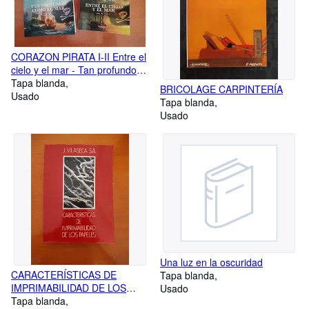
CORAZON PIRATA I-II Entre el
cielo y el mar - Tan profundo
como el mar 2 vol.
Tapa blanda
BRICOLAGE CARPINTERÍA
Usado
Tapa blanda
Usado
Una luz en la oscuridad
CARACTERÍSTICAS DE
Tapa blanda
IMPRIMABILIDAD DE LOS
Usado
PAPELES
Tapa blanda