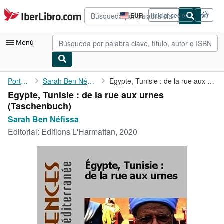
Pasar al contenido principal
IberLibro.com
EUR
Iniciar sesión
Preferencias
de
compra
Menú
del
sitio.
Mi cuenta
Portada
Sarah Ben Néfissa
Egypte, Tunisie : de la rue aux urnes
Egypte, Tunisie : de la rue aux urnes
Consultar mis pedidos
(Taschenbuch)
Búsqueda avanzada
Sarah Ben Néfissa
Editorial:
Editions L'Harmattan, 2020
Colecciones
Libros antiguos
Arte y coleccionismo
Vendedores
Comenzar a vender
Ayuda