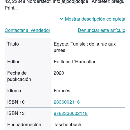
42, 22848 Norderstedt, info[at]bod[dot]de | Anbieter: preigu
Print...
Mostrar descripción completa
Contactar al vendedor
Denunciar este artículo
Título
Egypte, Tunisie : de la rue aux
urnes
Editor
Editions L'Harmattan
Fecha de
2020
publicación
Idioma
Francés
ISBN 10
2336002116
ISBN 13
9782336002118
Encuadernación
Taschenbuch