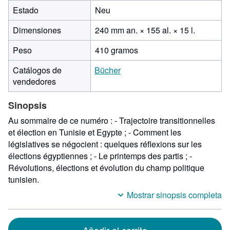
Estado
Neu
240 milím
Dimensiones
240 mm an. × 155 al. × 15 l.
de
Peso
410 gramos
ancho
por
Catálogos de
Bücher
155
vendedores
de
alto
Sinopsis
por
15
Au sommaire de ce numéro : - Trajectoire transitionnelles
de
et élection en Tunisie et Egypte ; - Comment les
largo
législatives se négocient : quelques réflexions sur les
élections égyptiennes ; - Le printemps des partis ; -
Révolutions, élections et évolution du champ politique
tunisien.
Mostrar sinopsis completa