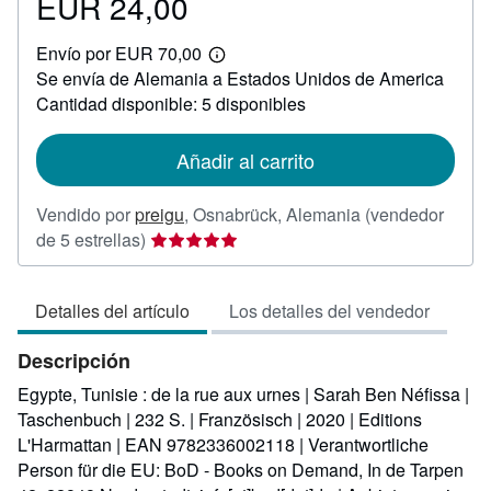
EUR 24,00
Precio
EUR
Envío por EUR 70,00
24,00
Más
Se envía de Alemania a Estados Unidos de America
información
sobre
Cantidad disponible: 5 disponibles
las
tarifas
de
Añadir al carrito
envío
Vendido por
preigu
,
Osnabrück, Alemania
(vendedor
Calificación
de 5 estrellas)
del
vendedor:
Detalles del artículo
Los detalles del vendedor
5
de
Descripción
5
estrellas
Egypte, Tunisie : de la rue aux urnes | Sarah Ben Néfissa |
Taschenbuch | 232 S. | Französisch | 2020 | Editions
L'Harmattan | EAN 9782336002118 | Verantwortliche
Person für die EU: BoD - Books on Demand, In de Tarpen