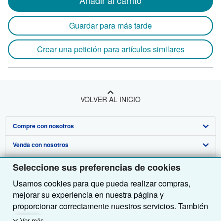
Añadir al carrito
Guardar para más tarde
Crear una petición para artículos similares
VOLVER AL INICIO
Compre con nosotros
Venda con nosotros
Búsqueda avanzada
Sobre nosotros
Colecciones
Comenzar a vender
Seleccione sus preferencias de cookies
Usamos cookies para que pueda realizar compras,
Obtener Ayuda
Mi cuenta
Únase a nuestro programa de afiliados
Sobre IberLibro
mejorar su experiencia en nuestra página y
Otras compañías de AbeBooks
Mis pedidos
Recomiende un vendedor
Medios
Preguntas frecuentes y guías
proporcionar correctamente nuestros servicios. También
utilizamos cookies para comprender el modo en que los
Siga a IberLibro
Ver carrito
Empleo
Atención al Cliente
AbeBooks.com
Ver más