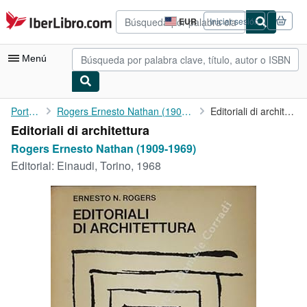
Pasar al contenido principal
IberLibro.com
EUR
Iniciar sesión
Preferencias
de
compra
Menú
del
sitio.
Mi cuenta
Portada
Rogers Ernesto Nathan (1909-1969)
Editoriali di architettura
Editoriali di architettura
Consultar mis pedidos
Rogers Ernesto Nathan (1909-1969)
Búsqueda avanzada
Editorial:
Einaudi, Torino, 1968
Colecciones
Libros antiguos
Arte y coleccionismo
Vendedores
Comenzar a vender
Ayuda