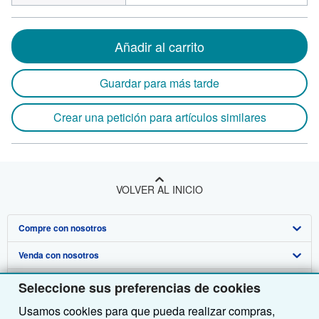
Añadir al carrito
Guardar para más tarde
Crear una petición para artículos similares
VOLVER AL INICIO
Compre con nosotros
Venda con nosotros
Búsqueda avanzada
Sobre nosotros
Colecciones
Comenzar a vender
Seleccione sus preferencias de cookies
Usamos cookies para que pueda realizar compras,
Obtener Ayuda
Mi cuenta
Únase a nuestro programa de afiliados
Sobre IberLibro