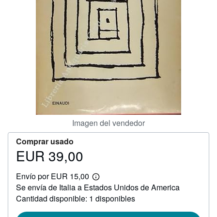
CERRAR
Imagen del vendedor
Comprar usado
EUR 39,00
Precio
EUR
Envío por EUR 15,00
39,00
Más
Se envía de Italia a Estados Unidos de America
información
sobre
Cantidad disponible: 1 disponibles
las
tarifas
de