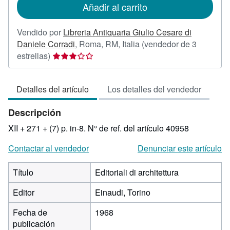
Añadir al carrito
envío
Vendido por
Libreria Antiquaria Giulio Cesare di
Daniele Corradi
,
Roma, RM, Italia
(vendedor de 3
Calificación
estrellas)
del
vendedor:
Detalles del artículo
Los detalles del vendedor
3
de
Descripción
5
estrellas
XII + 271 + (7) p. in-8.
N° de ref. del artículo 40958
Contactar al vendedor
Denunciar este artículo
Título
Editoriali di architettura
Editor
Einaudi, Torino
Fecha de
1968
publicación