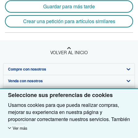
Guardar para más tarde
Crear una petición para artículos similares
VOLVER AL INICIO
Compre con nosotros
Venda con nosotros
Búsqueda avanzada
Sobre nosotros
Colecciones
Comenzar a vender
Seleccione sus preferencias de cookies
Usamos cookies para que pueda realizar compras,
Obtener Ayuda
Mi cuenta
Únase a nuestro programa de afiliados
Sobre IberLibro
mejorar su experiencia en nuestra página y
Otras compañías de AbeBooks
Mis pedidos
Recomiende un vendedor
Medios
Preguntas frecuentes y guías
proporcionar correctamente nuestros servicios. También
utilizamos cookies para comprender el modo en que los
Siga a IberLibro
Ver carrito
Empleo
Atención al Cliente
AbeBooks.com
Ver más
clientes utilizan nuestros servicios (por ejemplo,