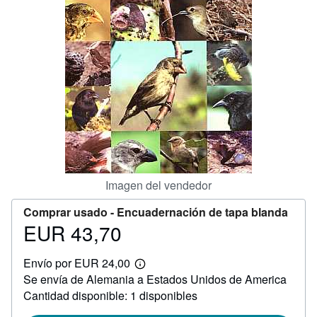
CERRAR
Imagen del vendedor
Comprar usado -
Encuadernación de tapa blanda
EUR 43,70
Precio
EUR
Envío por EUR 24,00
43,70
Más
Se envía de Alemania a Estados Unidos de America
información
sobre
Cantidad disponible: 1 disponibles
las
tarifas