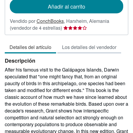
de
Añadir al carrito
envío
Vendido por
ConchBooks
,
Harxheim, Alemania
Calificación
(vendedor de 4 estrellas)
del
vendedor:
Detalles del artículo
Los detalles del vendedor
4
de
Descripción
5
estrellas
After his famous visit to the Galápagos Islands, Darwin
speculated that "one might fancy that, from an original
paucity of birds in this archipelago, one species had been
taken and modified for different ends." This book is the
classic account of how much we have since learned about
the evolution of these remarkable birds. Based upon over a
decade's research, Grant shows how interspecific
competition and natural selection act strongly enough on
contemporary populations to produce observable and
measurable evolutionary change. In this new edition, Grant