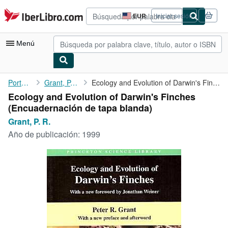
Pasar al contenido principal
IberLibro.com
EUR
Iniciar sesión
Preferencias
de
compra
Menú
del
sitio.
Mi cuenta
Portada
Grant, P. R.
Ecology and Evolution of Darwin's Finches
Ecology and Evolution of Darwin's Finches
Consultar mis pedidos
(Encuadernación de tapa blanda)
Búsqueda avanzada
Grant, P. R.
Año de publicación:
1999
Colecciones
Libros antiguos
Arte y coleccionismo
Vendedores
Comenzar a vender
Ayuda