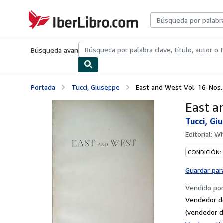
Pasar al contenido principal
IberLibro.com
Búsqueda avanzada
Colecciones
Libros antiguos
Arte y colecc
Portada
Tucci, Giuseppe
East and West Vol. 16-Nos.
East a
Tucci, Gi
Editorial:
Wh
CONDICIÓN:
Guardar par
Vendido po
Vendedor d
(vendedor d