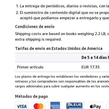
La entrega de periódicos, diarios o revistas, con l
El suministro de contenido digital que no se propo
aceptó que podíamos empezar a entregarlo y que n
Condiciones de envío
Shipping costs are based on books weighing 2.2 LB, o
extra shipping is required.
Tarifas de envío en Estados Unidos de America
De 5 a 14 días 
Cantidad
Tarifas
del
Primer artículo
EUR 17.35
pedido
de
envío
Los plazos de entrega los establecen los vendedores y varían
en
retrasos y los compradores son responsables de los arancel
Estados
cargos adicionales para cubrir cualquier aumento en los coste
Unidos
Métodos de pago
de
America