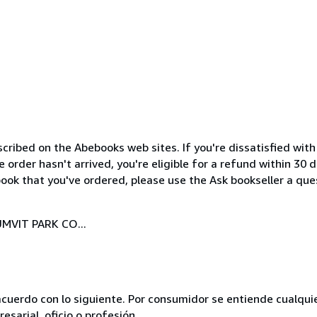
cribed on the Abebooks web sites. If you're dissatisfied wit
order hasn't arrived, you're eligible for a refund within 30
ook that you've ordered, please use the Ask bookseller a ques
MVIT PARK CO...
acuerdo con lo siguiente. Por consumidor se entiende cualqui
esarial, oficio o profesión.