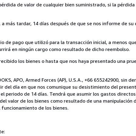
rdida de valor de cualquier bien suministrado, si la pérdida 
a más tardar, 14 días después de que se nos informe de su d
 de pago que utilizó para la transacción inicial, a menos q
currirá en ningún cargo como resultado de dicho reembolso.
cibido los bienes o hasta que nos haya presentado una prue
OOKS, APO, Armed Forces (AP), U.S.A., +66 655242900, sin de
ir del día en que nos comunique su desistimiento del present
el periodo de 14 días. Tendrá que asumir los gastos directos
del valor de los bienes como resultado de una manipulación d
el funcionamiento de los bienes.
te: