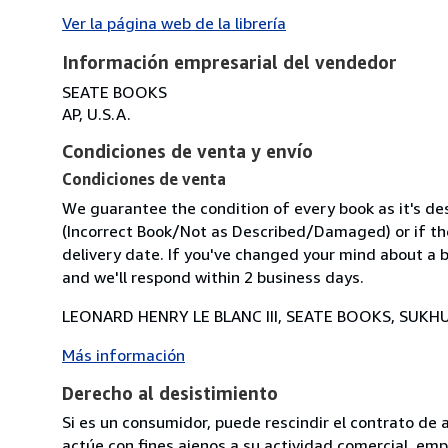
Ver la página web de la librería
Información empresarial del vendedor
SEATE BOOKS
AP, U.S.A.
Condiciones de venta y envío
Condiciones de venta
We guarantee the condition of every book as it's des
(Incorrect Book/Not as Described/Damaged) or if the 
delivery date. If you've changed your mind about a b
and we'll respond within 2 business days.
LEONARD HENRY LE BLANC III, SEATE BOOKS, SUKHU
Más información
Derecho al desistimiento
Si es un consumidor, puede rescindir el contrato de 
actúe con fines ajenos a su actividad comercial, empr