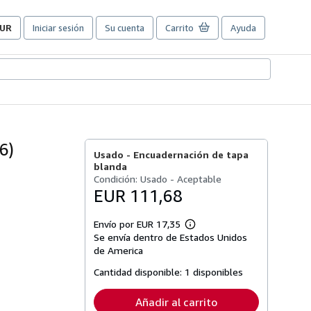
UR
Iniciar sesión
Su cuenta
Carrito
Ayuda
referencias
e
ompra
el
itio.
6)
Usado -
Encuadernación de tapa
blanda
Condición: Usado - Aceptable
EUR 111,68
Envío por EUR 17,35
Más
Se envía dentro de Estados Unidos
información
sobre
de America
las
tarifas
Cantidad disponible:
1 disponibles
de
envío
Añadir al carrito