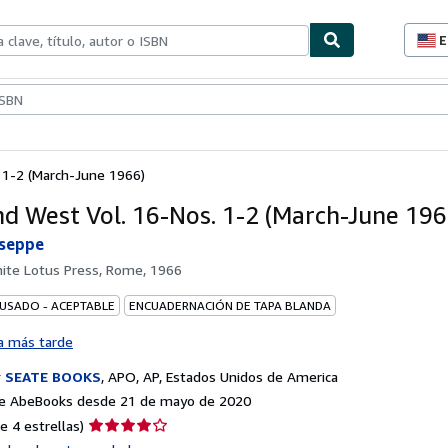
E
P
d
c
ionismo
Vendedores
Comenzar a vender
d
s
 1-2 (March-June 1966)
nd West Vol. 16-Nos. 1-2 (March-June 196
useppe
ite Lotus Press, Rome, 1966
 USADO - ACEPTABLE
ENCUADERNACIÓN DE TAPA BLANDA
a más tarde
r
SEATE BOOKS
,
APO, AP, Estados Unidos de America
e AbeBooks desde 21 de mayo de 2020
Calificación
e 4 estrellas)
del