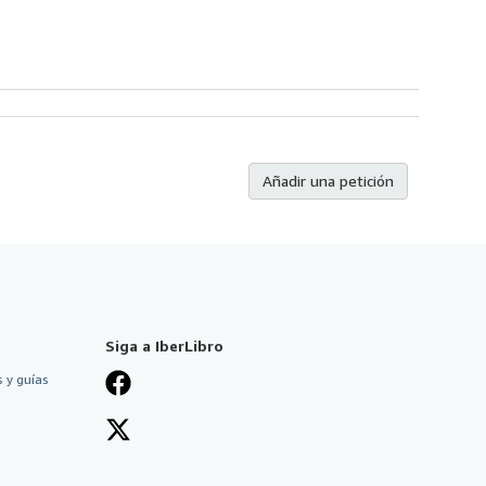
Añadir una petición
Siga a IberLibro
 y guías