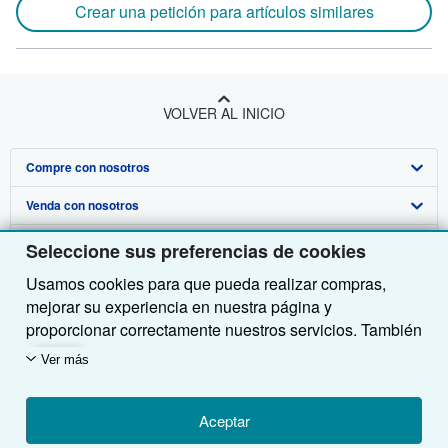
Crear una petición para artículos similares
VOLVER AL INICIO
Compre con nosotros
Venda con nosotros
Búsqueda avanzada
Sobre nosotros
Colecciones
Comenzar a vender
Seleccione sus preferencias de cookies
Usamos cookies para que pueda realizar compras,
Obtener Ayuda
Mi cuenta
Únase a nuestro programa de afiliados
Sobre IberLibro
mejorar su experiencia en nuestra página y
Otras compañías de AbeBooks
Mis pedidos
Recomiende un vendedor
Medios
Preguntas frecuentes y guías
proporcionar correctamente nuestros servicios. También
utilizamos cookies para comprender el modo en que los
Siga a IberLibro
Ver carrito
Empleo
Atención al Cliente
AbeBooks.com
Ver más
clientes utilizan nuestros servicios (por ejemplo,
midiendo las visitas al sitio) y así poder realizar
Política de Privacidad
AbeBooks.co.uk
mejoras. Si está de acuerdo, también utilizaremos
Aceptar
Preferencias de cookies
AbeBooks.de
cookies de terceros para mostrar contenido relevante