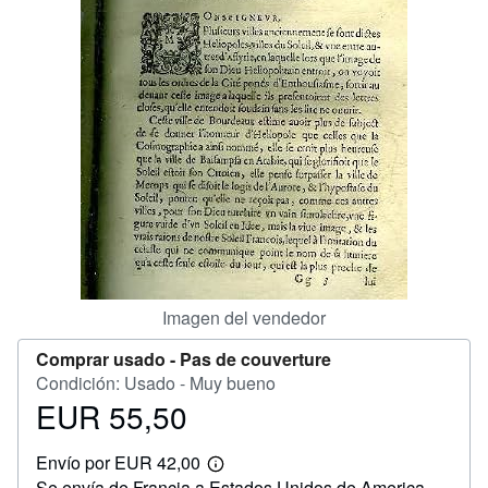
CERRAR
Imagen del vendedor
Comprar usado -
Pas de couverture
Condición: Usado - Muy bueno
EUR 55,50
Precio
EUR
Envío por EUR 42,00
55,50
Más
Se envía de Francia a Estados Unidos de America
información