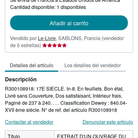
sobre
Cantidad disponible: 1 disponibles
las
tarifas
de
Añadir al carrito
envío
Vendido por
Le-Livre
,
SABLONS, Francia
(vendedor
Calificación
de 5 estrellas)
del
vendedor:
Detalles del artículo
Los detalles del vendedor
5
de
Descripción
5
estrellas
R300108918: 17E SIECLE. In-8. En feuillets. Bon état,
Livré sans Couverture, Dos satisfaisant, Intérieur frais.
Paginé de 237 à 240. . . . Classification Dewey : 840.04-
XVII ème siècle.
N° de ref. del artículo R300108918
Contactar al vendedor
Denunciar este artículo
Título
EXTRAIT D'UN OUVRAGE DU