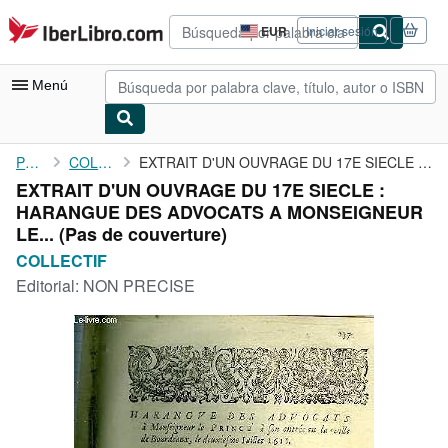
Pasar al contenido principal
IberLibro.com
EUR
Iniciar sesión
Preferencias
de
compra
Menú
del
sitio.
Mi cuenta
Portada
COLLECTIF
EXTRAIT D'UN OUVRAGE DU 17E SIECLE : HARANGUE DES ADVOCATS A ...
EXTRAIT D'UN OUVRAGE DU 17E SIECLE :
Consultar mis pedidos
HARANGUE DES ADVOCATS A MONSEIGNEUR
Búsqueda avanzada
LE... (Pas de couverture)
COLLECTIF
Colecciones
Editorial:
NON PRECISE
Libros antiguos
Arte y coleccionismo
Vendedores
Comenzar a vender
Ayuda