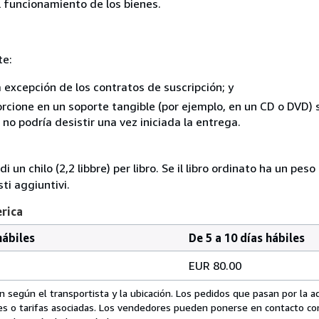
el funcionamiento de los bienes.
te:
a excepción de los contratos de suscripción; y
rcione en un soporte tangible (por ejemplo, en un CD o DVD) si
o podría desistir una vez iniciada la entrega.
i un chilo (2,2 libbre) per libro. Se il libro ordinato ha un pe
i aggiuntivi.
erica
hábiles
De 5 a 10 días hábiles
EUR 80.00
 según el transportista y la ubicación. Los pedidos que pasan por la 
es o tarifas asociadas. Los vendedores pueden ponerse en contacto co