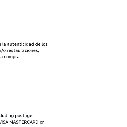
la autenticidad de los
y/o restauraciones,
la compra.
cluding postage.
ia VISA MASTERCARD or