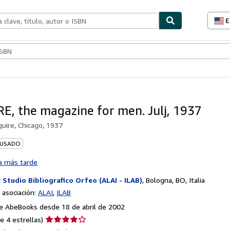
E
P
d
c
ionismo
Vendedores
Comenzar a vender
d
s
E, the magazine for men. Julj, 1937
quire, Chicago, 1937
 USADO
a más tarde
r
Studio Bibliografico Orfeo (ALAI - ILAB)
,
Bologna, BO, Italia
asociación:
ALAI
ILAB
e AbeBooks desde 18 de abril de 2002
Calificación
e 4 estrellas)
del