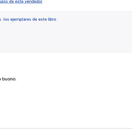
ículos de este vendedor
vendedor:
4
de
os
los ejemplares de este libro
5
estrellas
to buono.