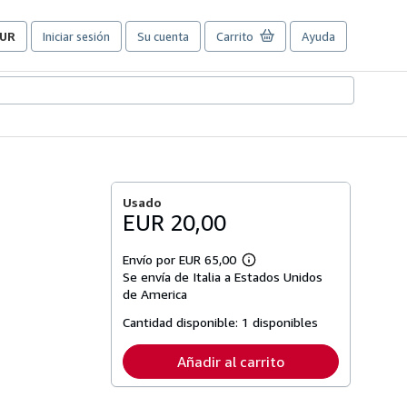
UR
Iniciar sesión
Su cuenta
Carrito
Ayuda
referencias
e
ompra
el
itio.
Usado
EUR 20,00
Envío por EUR 65,00
Más
Se envía de Italia a Estados Unidos
información
sobre
de America
las
tarifas
Cantidad disponible:
1 disponibles
de
envío
Añadir al carrito