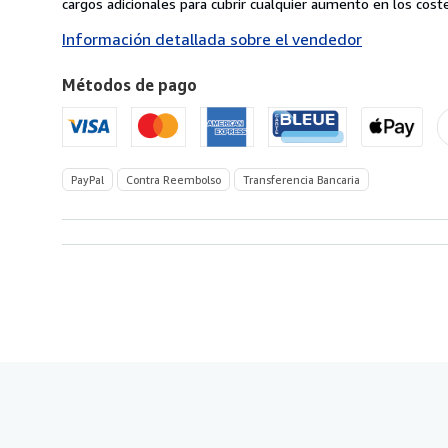
Italia
cargos adicionales para cubrir cualquier aumento en los coste
a
Información detallada sobre el vendedor
Estados
Unidos
Métodos de pago
de
America
PayPal
Contra Reembolso
Transferencia Bancaria