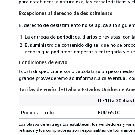
para establecer la naturaleza, las características y 
Excepciones al derecho de desistimiento
El derecho de desistimiento no se aplica a lo siguien
La entrega de periódicos, diarios o revistas, con l
El suministro de contenido digital que no se propo
aceptó que podíamos empezar a entregarlo y que n
Condiciones de envío
I costi di spedizione sono calcolati su un peso medio d
grande provvederemo ad informarLa di eventuali cost
Tarifas de envío de Italia a Estados Unidos de Am
De 10 a 20 días 
Cantidad
Tarifas
del
Primer artículo
EUR 65.00
pedido
de
envío
Los plazos de entrega los establecen los vendedores y varían
de
retrasos y los compradores son responsables de los arancel