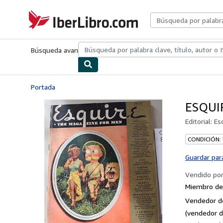
Pasar al contenido principal
IberLibro.com
Búsqueda avanzada
Colecciones
Libros antiguos
Arte y colecc
Portada
ESQUIR
Editorial:
Es
CONDICIÓN:
Guardar par
Vendido po
Miembro de 
Vendedor d
(vendedor d