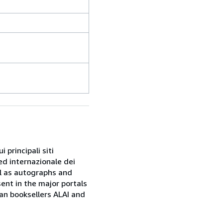
 principali siti
ed internazionale dei
ell as autographs and
sent in the major portals
ian booksellers ALAI and