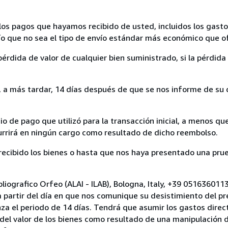
los pagos que hayamos recibido de usted, incluidos los gasto
nvío que no sea el tipo de envío estándar más económico que 
rdida de valor de cualquier bien suministrado, si la pérdida 
a más tardar, 14 días después de que se nos informe de su d
 de pago que utilizó para la transacción inicial, a menos q
currirá en ningún cargo como resultado de dicho reembolso.
cibido los bienes o hasta que nos haya presentado una prue
bliografico Orfeo (ALAI - ILAB), Bologna, Italy, +39 05163601
a partir del día en que nos comunique su desistimiento del pr
za el periodo de 14 días. Tendrá que asumir los gastos direc
del valor de los bienes como resultado de una manipulación d