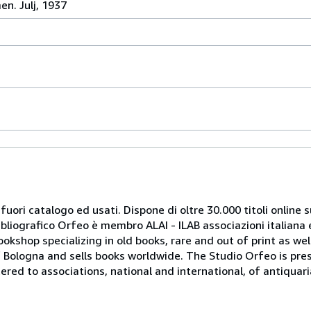
n. Julj, 1937
 fuori catalogo ed usati. Dispone di oltre 30.000 titoli online sui
ibliografico Orfeo è membro ALAI - ILAB associazioni italiana 
bookshop specializing in old books, rare and out of print as w
r of Bologna and sells books worldwide. The Studio Orfeo is pre
tered to associations, national and international, of antiquar