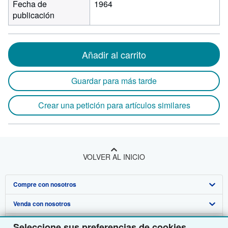
Fecha de
1964
publicación
Añadir al carrito
Guardar para más tarde
Crear una petición para artículos similares
VOLVER AL INICIO
Compre con nosotros
Venda con nosotros
Búsqueda avanzada
Sobre nosotros
Colecciones
Comenzar a vender
Seleccione sus preferencias de cookies