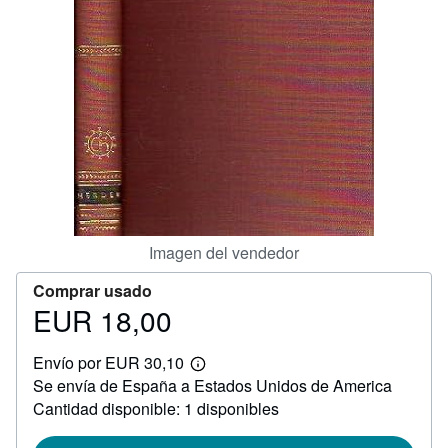
CERRAR
Imagen del vendedor
Comprar usado
EUR 18,00
Precio
EUR
Envío por EUR 30,10
18,00
Más
Se envía de España a Estados Unidos de America
información
sobre
Cantidad disponible: 1 disponibles
las
tarifas
de