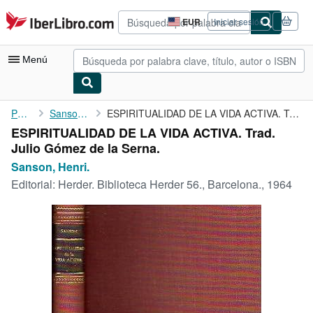
Pasar al contenido principal
IberLibro.com
EUR
Iniciar sesión
Preferencias
de
compra
Menú
del
sitio.
Mi cuenta
Portada
Sanson, Henri.
ESPIRITUALIDAD DE LA VIDA ACTIVA. Trad. Julio Gómez de la Serna.
ESPIRITUALIDAD DE LA VIDA ACTIVA. Trad.
Consultar mis pedidos
Julio Gómez de la Serna.
Búsqueda avanzada
Sanson, Henri.
Editorial:
Herder. Biblioteca Herder 56., Barcelona., 1964
Colecciones
Libros antiguos
Arte y coleccionismo
Vendedores
Comenzar a vender
Ayuda