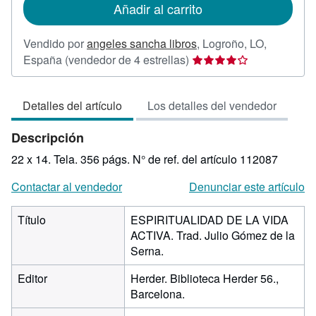
Añadir al carrito
envío
Vendido por
angeles sancha libros
,
Logroño, LO,
Calificación
España
(vendedor de 4 estrellas)
del
vendedor:
Detalles del artículo
Los detalles del vendedor
4
de
Descripción
5
estrellas
22 x 14. Tela. 356 págs.
N° de ref. del artículo 112087
Contactar al vendedor
Denunciar este artículo
Título
ESPIRITUALIDAD DE LA VIDA
ACTIVA. Trad. Julio Gómez de la
Serna.
Editor
Herder. Biblioteca Herder 56.,
Barcelona.