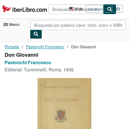
Pasar al contenido principal
IberLibro.com
EUR
Iniciar sesión
Preferencias
de
compra
Menú
del
sitio.
Mi cuenta
Portada
Pastonchi Francesco
Don Giovanni
Don Giovanni
Consultar mis pedidos
Pastonchi Francesco
Búsqueda avanzada
Editorial:
Tumminelli, Roma, 1936
Colecciones
Libros antiguos
Arte y coleccionismo
Vendedores
Comenzar a vender
Ayuda