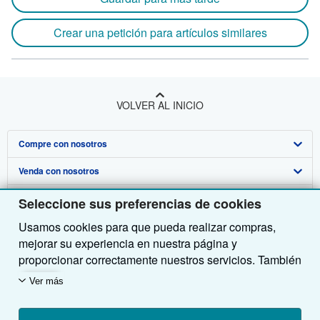
Crear una petición para artículos similares
VOLVER AL INICIO
Compre con nosotros
Venda con nosotros
Búsqueda avanzada
Sobre nosotros
Colecciones
Comenzar a vender
Seleccione sus preferencias de cookies
Usamos cookies para que pueda realizar compras,
Obtener Ayuda
Mi cuenta
Únase a nuestro programa de afiliados
Sobre IberLibro
mejorar su experiencia en nuestra página y
Otras compañías de AbeBooks
Mis pedidos
Recomiende un vendedor
Medios
Preguntas frecuentes y guías
proporcionar correctamente nuestros servicios. También
utilizamos cookies para comprender el modo en que los
Siga a IberLibro
Ver carrito
Empleo
Atención al Cliente
AbeBooks.com
Ver más
clientes utilizan nuestros servicios (por ejemplo,
midiendo las visitas al sitio) y así poder realizar
Política de Privacidad
AbeBooks.co.uk