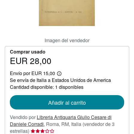
CERRAR
Imagen del vendedor
Comprar usado
EUR 28,00
Precio
EUR
Envío por EUR 15,00
28,00
Más
Se envía de Italia a Estados Unidos de America
información
sobre
Cantidad disponible: 1 disponibles
las
tarifas
de
Añadir al carrito
envío
Vendido por
Libreria Antiquaria Giulio Cesare di
Daniele Corradi
,
Roma, RM, Italia
(vendedor de 3
Calificación
estrellas)