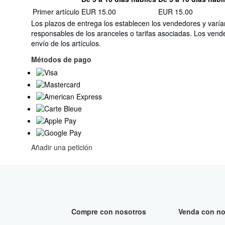
Cantidad
Tarifas
Primer artículo
EUR 15.00
EUR 15.00
del
de
pedido
Los plazos de entrega los establecen los vendedores y varía
envío
responsables de los aranceles o tarifas asociadas. Los vend
de
envío de los artículos.
Italia
a
Métodos de pago
Estados
Unidos
de
America
Añadir una petición
Compre con nosotros
Venda con no