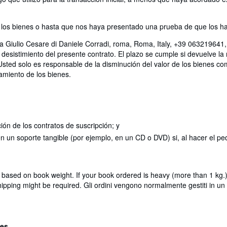
os bienes o hasta que nos haya presentado una prueba de que los ha 
ia Giulio Cesare di Daniele Corradi, roma, Roma, Italy, +39 063219641,
desistimiento del presente contrato. El plazo se cumple si devuelve l
Usted solo es responsable de la disminución del valor de los bienes co
namiento de los bienes.
ción de los contratos de suscripción; y
 en un soporte tangible (por ejemplo, en un CD o DVD) si, al hacer el
e based on book weight. If your book ordered is heavy (more than 1 kg.)
ipping might be required. Gli ordini vengono normalmente gestiti in un gio
les