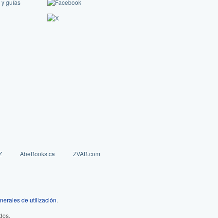
 y guías
Z
AbeBooks.ca
ZVAB.com
nerales de utilización
.
dos.