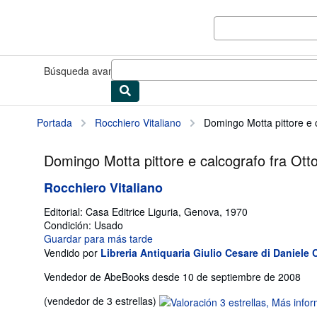
Pasar al contenido principal
IberLibro.com
Búsqueda avanzada
Colecciones
Libros antiguos
Arte y colec
Portada
Rocchiero Vitaliano
Domingo Motta pittore e 
Domingo Motta pittore e calcografo fra Ot
Rocchiero Vitaliano
Editorial:
Casa Editrice Liguria, Genova, 1970
Condición: Usado
Guardar para más tarde
Vendido por
Libreria Antiquaria Giulio Cesare di Daniele 
Vendedor de AbeBooks desde 10 de septiembre de 2008
Calificación
(vendedor de 3 estrellas)
del