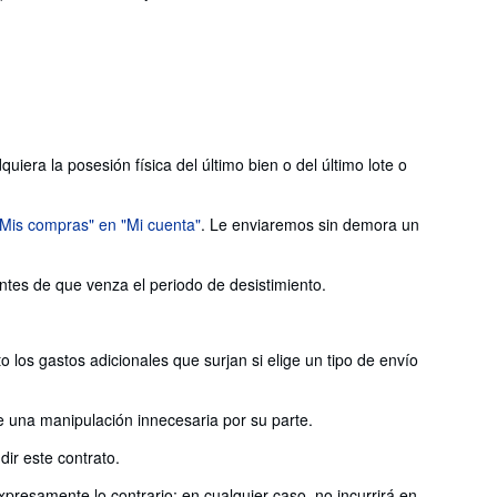
iera la posesión física del último bien o del último lote o
"Mis compras" en "Mi cuenta"
. Le enviaremos sin demora un
antes de que venza el periodo de desistimiento.
 los gastos adicionales que surjan si elige un tipo de envío
e una manipulación innecesaria por su parte.
ir este contrato.
presamente lo contrario; en cualquier caso, no incurrirá en