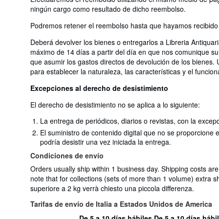
ningún cargo como resultado de dicho reembolso.
Podremos retener el reembolso hasta que hayamos recibido l
Deberá devolver los bienes o entregarlos a Libreria Antiquar
máximo de 14 días a partir del día en que nos comunique su 
que asumir los gastos directos de devolución de los bienes. 
para establecer la naturaleza, las características y el funcio
Excepciones al derecho de desistimiento
El derecho de desistimiento no se aplica a lo siguiente:
La entrega de periódicos, diarios o revistas, con la excep
El suministro de contenido digital que no se proporcione
podría desistir una vez iniciada la entrega.
Condiciones de envío
Orders usually ship within 1 business day. Shipping costs ar
note that for collections (sets of more than 1 volume) extra sh
superiore a 2 kg verrà chiesto una piccola differenza.
Tarifas de envío de Italia a Estados Unidos de America
De 5 a 10 días hábiles
De 5 a 10 días hábi