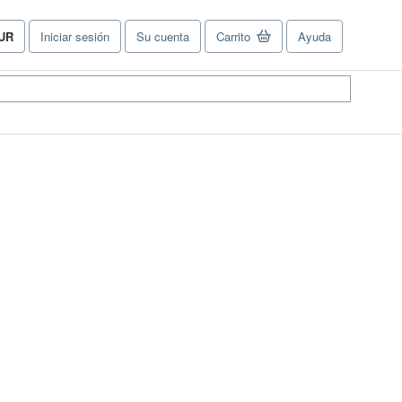
UR
Iniciar sesión
Su cuenta
Carrito
Ayuda
referencias
e
ompra
el
tio.