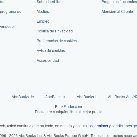
der
Sobre IberLibro
Preguntas frecuentes
 programa de
Medios
Atención al Cliente
Empleo
vendedor
Política de Privacidad
Preferencias de cookies
Aviso de cookies
Accesibilidad
k
AbeBooks.de
AbeBooks.fr
AbeBooks.it
AbeBooks Aus/N
BookFinder.com
Encuentre cualquier libro al mejor precio
web, usted confirma que ha leído, entendido y acepta
los términos y condiciones ge
996 - 2026 AbeBooks Inc. & AbeBooks Europe GmbH. Todos los derechos reserva