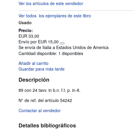
Ver los artículos de este vendedor
vendedor:
3
Ver todos
los ejemplares de este libro
de
Usado
5
estrellas
Precio:
EUR 33,00
Envío por EUR 15,00
Más
Se envía de Italia a Estados Unidos de America
información
Cantidad disponible:
1 disponibles
sobre
las
Añadir al carrito
tarifas
de
Guardar para más tarde
envío
Descripción
89 con 24 tavv. in b.n. f.t. p. in-8.
N° de ref. del artículo 54242
Contactar al vendedor
Detalles bibliográficos