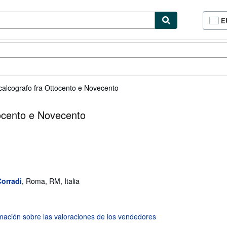
E
P
d
c
cionismo
Vendedores
Comenzar a vender
d
si
calcografo fra Ottocento e Novecento
tocento e Novecento
Corradi
,
Roma, RM, Italia