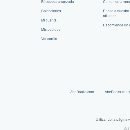
Búsqueda avanzada
Comenzar a ven
Colecciones
Únase a nuestro
afiliados
Mi cuenta
Recomiende un 
Mis pedidos
Ver carrito
AbeBooks.com
AbeBooks.co.u
Utilizando la página 
© 1