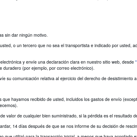
as sin dar ningún motivo.
ted, o un tercero que no sea el transportista e indicado por usted, adqu
electrónica y envíe una declaración clara en nuestro sitio web, desde
e duradero (por ejemplo, por correo electrónico).
víe su comunicación relativa al ejercicio del derecho de desistimiento 
 que hayamos recibido de usted, incluidos los gastos de envío (excepto
recemos).
 valor de cualquier bien suministrado, si la pérdida es el resultado d
rdar, 14 días después de que se nos informe de su decisión de rescind
 que utilizó para la transacción inicial, a menos que haya acordado ex