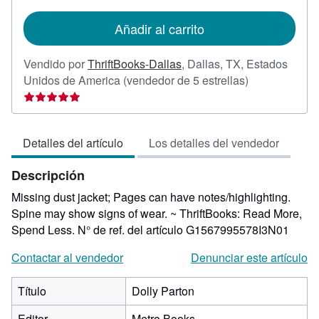
tarifas
de
Añadir al carrito
envío
Vendido por
ThriftBooks-Dallas
,
Dallas, TX, Estados
Calificación
Unidos de America
(vendedor de 5 estrellas)
del
vendedor:
5
Detalles del artículo
Los detalles del vendedor
de
5
Descripción
estrellas
Missing dust jacket; Pages can have notes/highlighting.
Spine may show signs of wear. ~ ThriftBooks: Read More,
Spend Less.
N° de ref. del artículo G1567995578I3N01
Contactar al vendedor
Denunciar este artículo
Título
Dolly Parton
Editor
Metro Books