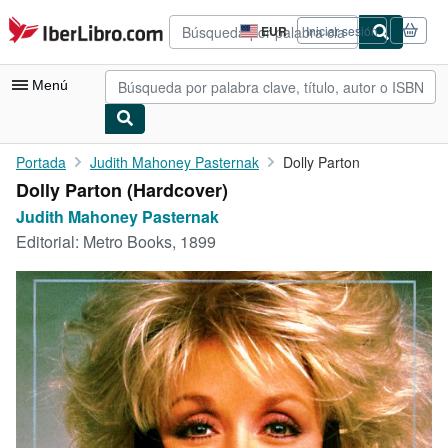
Pasar al contenido principal
IberLibro.com
EUR
Iniciar sesión
Preferencias
de
compra
Menú
del
sitio.
Mi cuenta
Portada
Judith Mahoney Pasternak
Dolly Parton
Dolly Parton (Hardcover)
Consultar mis pedidos
Judith Mahoney Pasternak
Búsqueda avanzada
Editorial:
Metro Books, 1899
Colecciones
Libros antiguos
Arte y coleccionismo
Vendedores
Comenzar a vender
Ayuda