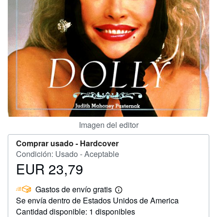
CERRAR
Imagen del editor
Comprar usado -
Hardcover
Condición: Usado - Aceptable
EUR 23,79
Precio
EUR
Gastos de envío gratis
23,79
Más
Se envía dentro de Estados Unidos de America
información
sobre
Cantidad disponible: 1 disponibles
las