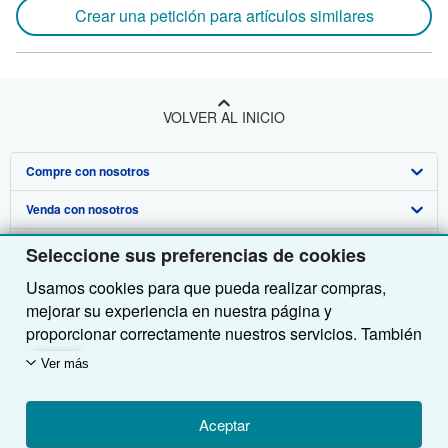
Crear una petición para artículos similares
VOLVER AL INICIO
Compre con nosotros
Venda con nosotros
Búsqueda avanzada
Sobre nosotros
Colecciones
Comenzar a vender
Seleccione sus preferencias de cookies
Usamos cookies para que pueda realizar compras,
Obtener Ayuda
Mi cuenta
Únase a nuestro programa de afiliados
Sobre IberLibro
mejorar su experiencia en nuestra página y
Otras compañías de AbeBooks
Mis pedidos
Recomiende un vendedor
Medios
Preguntas frecuentes y guías
proporcionar correctamente nuestros servicios. También
utilizamos cookies para comprender el modo en que los
Siga a IberLibro
Ver carrito
Empleo
Atención al Cliente
AbeBooks.com
Ver más
clientes utilizan nuestros servicios (por ejemplo,
midiendo las visitas al sitio) y así poder realizar
Política de Privacidad
AbeBooks.co.uk
mejoras. Si está de acuerdo, también utilizaremos
Aceptar
Preferencias de cookies
AbeBooks.de