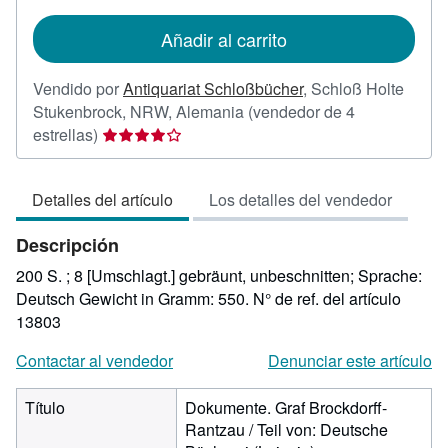
tarifas
de
Añadir al carrito
envío
Vendido por
Antiquariat Schloßbücher
,
Schloß Holte
Stukenbrock, NRW, Alemania
(vendedor de 4
Calificación
estrellas)
del
vendedor:
Detalles del artículo
Los detalles del vendedor
4
de
Descripción
5
estrellas
200 S. ; 8 [Umschlagt.] gebräunt, unbeschnitten; Sprache:
Deutsch Gewicht in Gramm: 550.
N° de ref. del artículo
13803
Contactar al vendedor
Denunciar este artículo
Título
Dokumente. Graf Brockdorff-
Rantzau / Teil von: Deutsche