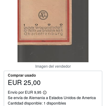
CERRAR
Imagen del vendedor
Comprar usado
EUR 25,00
Precio
EUR
Envío por EUR 9,95
25,00
Más
Se envía de Alemania a Estados Unidos de America
información
sobre
Cantidad disponible: 1 disponibles
las