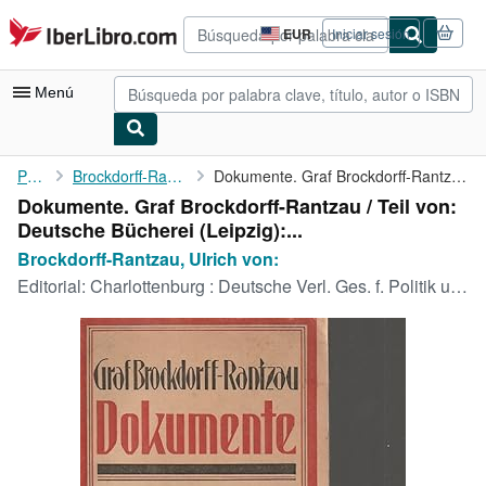
Pasar al contenido principal
IberLibro.com
EUR
Iniciar sesión
Preferencias
de
compra
Menú
del
sitio.
Mi cuenta
Portada
Brockdorff-Rantzau, Ulrich von:
Dokumente. Graf Brockdorff-Rantzau / Teil von: Deutsche Bücherei...
Dokumente. Graf Brockdorff-Rantzau / Teil von:
Consultar mis pedidos
Deutsche Bücherei (Leipzig):...
Búsqueda avanzada
Brockdorff-Rantzau, Ulrich von:
Editorial:
Charlottenburg : Deutsche Verl. Ges. f. Politik u. Gesch., 1920
Colecciones
Libros antiguos
Arte y coleccionismo
Vendedores
Comenzar a vender
Ayuda