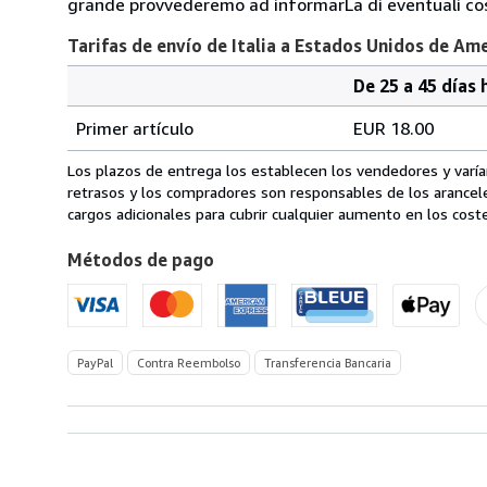
grande provvederemo ad informarLa di eventuali cost
Tarifas de envío de Italia a Estados Unidos de Am
De 25 a 45 días 
Cantidad
Tarifas
del
Primer artículo
EUR 18.00
pedido
de
envío
Los plazos de entrega los establecen los vendedores y varían
de
retrasos y los compradores son responsables de los arancel
Italia
cargos adicionales para cubrir cualquier aumento en los coste
a
Métodos de pago
Estados
Unidos
de
America
PayPal
Contra Reembolso
Transferencia Bancaria