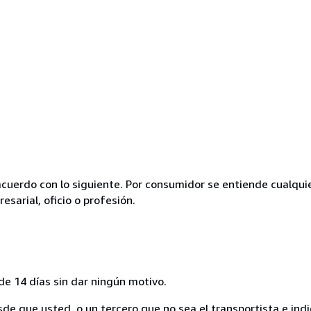
acuerdo con lo siguiente. Por consumidor se entiende cualqui
esarial, oficio o profesión.
de 14 días sin dar ningún motivo.
sde que usted, o un tercero que no sea el transportista e ind