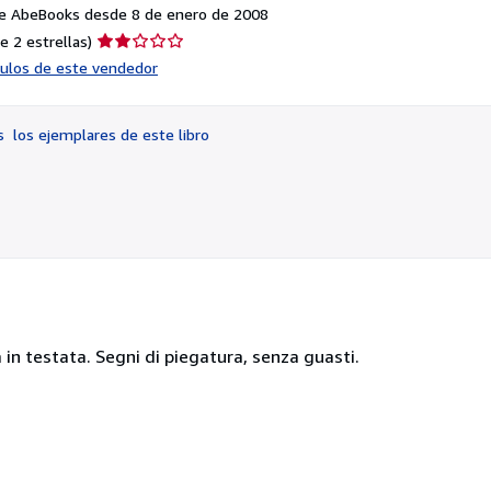
e AbeBooks desde 8 de enero de 2008
Calificación
e 2 estrellas)
del
ículos de este vendedor
vendedor:
2
de
os
los ejemplares de este libro
5
estrellas
in testata. Segni di piegatura, senza guasti.