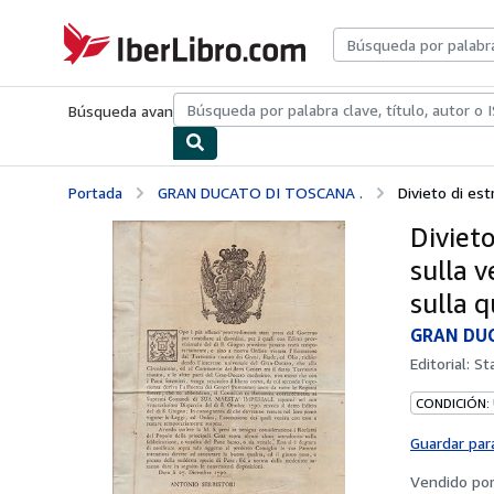
Pasar al contenido principal
IberLibro.com
Búsqueda avanzada
Colecciones
Libros antiguos
Arte y colecc
Portada
GRAN DUCATO DI TOSCANA .
Divieto di estr
Divieto
sulla v
sulla q
GRAN DUC
Editorial:
St
CONDICIÓN:
Guardar par
Vendido po