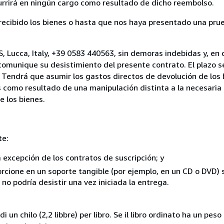
currirá en ningún cargo como resultado de dicho reembolso.
cibido los bienes o hasta que nos haya presentado una prue
, Lucca, Italy, +39 0583 440563, sin demoras indebidas y, en 
comunique su desistimiento del presente contrato. El plazo s
 Tendrá que asumir los gastos directos de devolución de los 
s como resultado de una manipulación distinta a la necesaria 
e los bienes.
te:
a excepción de los contratos de suscripción; y
rcione en un soporte tangible (por ejemplo, en un CD o DVD) si
o podría desistir una vez iniciada la entrega.
i un chilo (2,2 libbre) per libro. Se il libro ordinato ha un pe