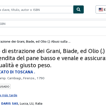
E
P
d
c
ionismo
Vendedores
Comenzar a vender
d
s
azione dei Grani, Biade, ed Olio (.) Abusi sulla ...
 di estrazione dei Grani, Biade, ed Olio (.
endita del pane basso e venale e assicura
ualità e giusto peso.
ATO DI TOSCANA .
amp. Cambiagi., Firenze., 1790
 USADO
a más tarde
r
DARIS SAS
,
Lucca, LU, Italia