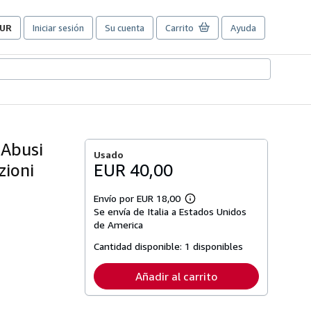
UR
Iniciar sesión
Su cuenta
Carrito
Ayuda
referencias
e
ompra
el
itio.
) Abusi
Usado
zioni
EUR 40,00
Envío por EUR 18,00
Más
Se envía de Italia a Estados Unidos
información
sobre
de America
las
tarifas
Cantidad disponible:
1 disponibles
de
envío
Añadir al carrito