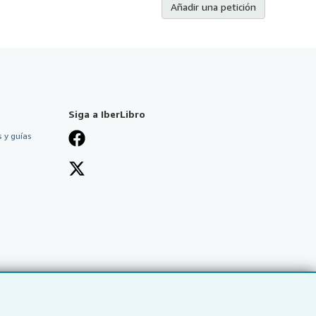
Añadir una petición
Siga a IberLibro
 y guías