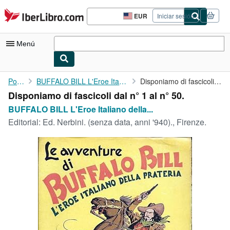
Pasar al contenido principal
IberLibro.com
EUR
Iniciar sesión
Preferencias
de
compra
Menú
del
sitio.
Mi cuenta
Portada
BUFFALO BILL L'Eroe Italiano della Prateria.
Disponiamo di fascicoli dal n° 1 al n° 50.
Disponiamo di fascicoli dal n° 1 al n° 50.
Consultar mis pedidos
BUFFALO BILL L'Eroe Italiano della...
Búsqueda avanzada
Editorial:
Ed. Nerbini. (senza data, anni '940)., Firenze.
Colecciones
Libros antiguos
Arte y coleccionismo
Vendedores
Comenzar a vender
Ayuda