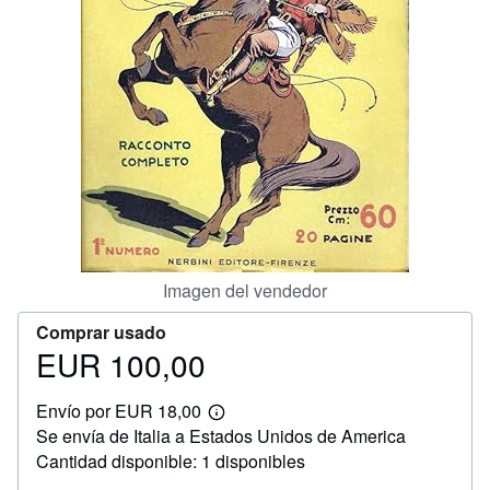
CERRAR
Imagen del vendedor
Comprar usado
EUR 100,00
Precio
EUR
Envío por EUR 18,00
100,00
Más
Se envía de Italia a Estados Unidos de America
información
sobre
Cantidad disponible: 1 disponibles
las
tarifas