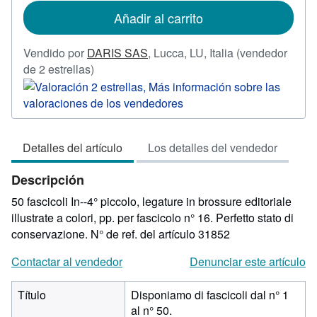
de
Añadir al carrito
envío
Vendido por
DARIS SAS
,
Lucca, LU, Italia
(vendedor
Calificación
de 2 estrellas)
del
vendedor:
2
de
Detalles del artículo
Los detalles del vendedor
5
estrellas
Descripción
50 fascicoli In--4° piccolo, legature in brossure editoriale
illustrate a colori, pp. per fascicolo n° 16. Perfetto stato di
conservazione.
N° de ref. del artículo 31852
Contactar al vendedor
Denunciar este artículo
Título
Disponiamo di fascicoli dal n° 1
al n° 50.