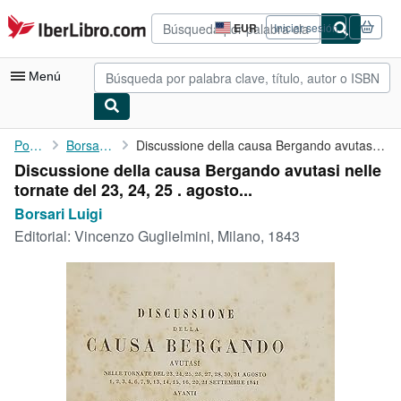
Pasar al contenido principal
IberLibro.com
EUR
Iniciar sesión
Preferencias
de
compra
Menú
del
sitio.
Mi cuenta
Portada
Borsari Luigi
Discussione della causa Bergando avutasi nelle tornate del 23, ...
Discussione della causa Bergando avutasi nelle
Consultar mis pedidos
tornate del 23, 24, 25 . agosto...
Búsqueda avanzada
Borsari Luigi
Editorial:
Vincenzo Guglielmini, Milano, 1843
Colecciones
Libros antiguos
Arte y coleccionismo
Vendedores
Comenzar a vender
Ayuda