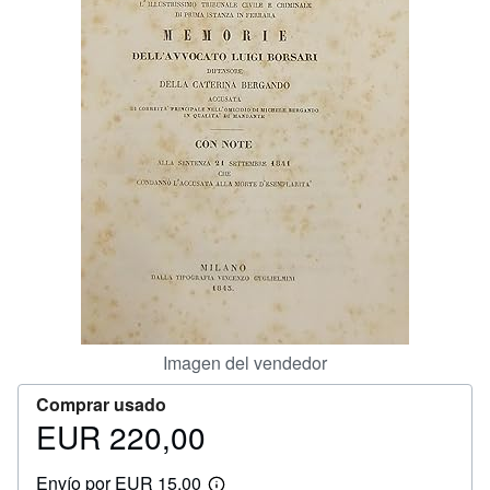
CERRAR
Imagen del vendedor
Comprar usado
EUR 220,00
Precio
EUR
Envío por EUR 15,00
220,00