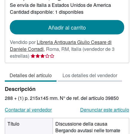
Más
Se envía de Italia a Estados Unidos de America
información
sobre
Cantidad disponible: 1 disponibles
las
tarifas
de
Añadir al carrito
envío
Vendido por
Libreria Antiquaria Giulio Cesare di
Daniele Corradi
,
Roma, RM, Italia
(vendedor de 3
Calificación
estrellas)
del
vendedor:
Detalles del artículo
Los detalles del vendedor
3
de
Descripción
5
estrellas
288 + (1) p. 215x145 mm.
N° de ref. del artículo 39850
Contactar al vendedor
Denunciar este artículo
Título
Discussione della causa
Bergando avutasi nelle tornate