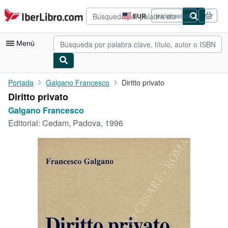
Pasar al contenido principal
IberLibro.com
EUR
Iniciar sesión
Preferencias
de
compra
Menú
del
sitio.
Mi cuenta
Portada
Galgano Francesco
Diritto privato
Diritto privato
Consultar mis pedidos
Galgano Francesco
Búsqueda avanzada
Editorial:
Cedam, Padova, 1996
Colecciones
Libros antiguos
Arte y coleccionismo
Vendedores
Comenzar a vender
Ayuda