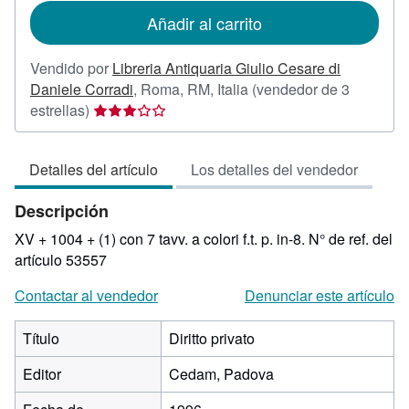
de
Añadir al carrito
envío
Vendido por
Libreria Antiquaria Giulio Cesare di
Daniele Corradi
,
Roma, RM, Italia
(vendedor de 3
Calificación
estrellas)
del
vendedor:
Detalles del artículo
Los detalles del vendedor
3
de
Descripción
5
estrellas
XV + 1004 + (1) con 7 tavv. a colori f.t. p. in-8.
N° de ref. del
artículo 53557
Contactar al vendedor
Denunciar este artículo
Título
Diritto privato
Editor
Cedam, Padova