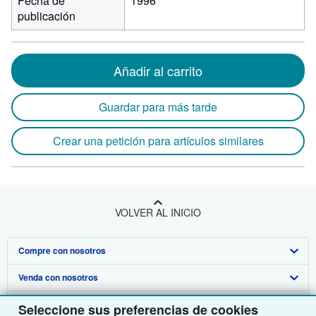
Fecha de
1996
publicación
Añadir al carrito
Guardar para más tarde
Crear una petición para artículos similares
VOLVER AL INICIO
Compre con nosotros
Venda con nosotros
Búsqueda avanzada
Sobre nosotros
Colecciones
Comenzar a vender
Seleccione sus preferencias de cookies