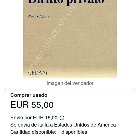
CERRAR
Imagen del vendedor
Comprar usado
EUR 55,00
Precio
EUR
Envío por EUR 15,00
55,00
Más
Se envía de Italia a Estados Unidos de America
información
sobre
Cantidad disponible: 1 disponibles
las
tarifas