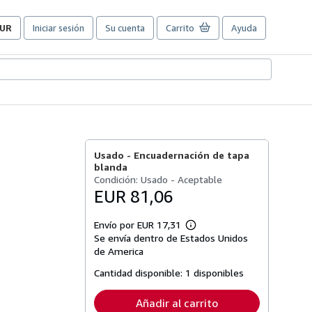
UR
Iniciar sesión
Su cuenta
Carrito
Ayuda
referencias
e
ompra
el
itio.
Usado -
Encuadernación de tapa
blanda
Condición: Usado - Aceptable
EUR 81,06
Envío por EUR 17,31
Más
Se envía dentro de Estados Unidos
información
sobre
de America
las
tarifas
Cantidad disponible:
1 disponibles
de
envío
Añadir al carrito