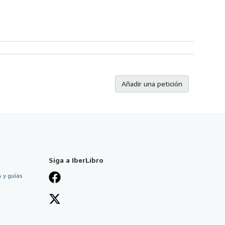
Añadir una petición
Siga a IberLibro
 y guías