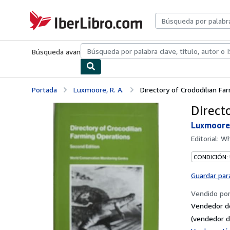
Pasar al contenido principal
IberLibro.com
Búsqueda avanzada
Colecciones
Libros antiguos
Arte y colecc
Portada
Luxmoore, R. A.
Directory of Crododilian F
Direct
Luxmoore,
Editorial:
Wh
CONDICIÓN:
Guardar par
Vendido po
Vendedor d
(vendedor d