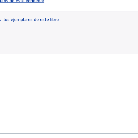
ículos de este vendedor
vendedor:
4
de
os
los ejemplares de este libro
5
estrellas