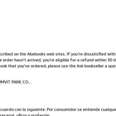
cribed on the Abebooks web sites. If you're dissatisfied wit
order hasn't arrived, you're eligible for a refund within 30
ook that you've ordered, please use the Ask bookseller a ques
MVIT PARK CO...
acuerdo con lo siguiente. Por consumidor se entiende cualqui
esarial, oficio o profesión.