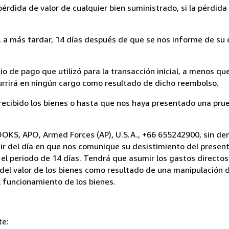
rdida de valor de cualquier bien suministrado, si la pérdida 
a más tardar, 14 días después de que se nos informe de su d
 de pago que utilizó para la transacción inicial, a menos q
currirá en ningún cargo como resultado de dicho reembolso.
cibido los bienes o hasta que nos haya presentado una prue
OOKS, APO, Armed Forces (AP), U.S.A., +66 655242900, sin de
ir del día en que nos comunique su desistimiento del present
el periodo de 14 días. Tendrá que asumir los gastos directos
del valor de los bienes como resultado de una manipulación d
el funcionamiento de los bienes.
te: