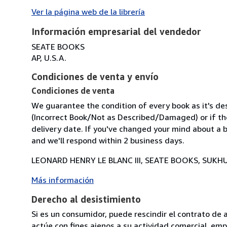
Ver la página web de la librería
Información empresarial del vendedor
SEATE BOOKS
AP, U.S.A.
Condiciones de venta y envío
Condiciones de venta
We guarantee the condition of every book as it's des
(Incorrect Book/Not as Described/Damaged) or if the 
delivery date. If you've changed your mind about a b
and we'll respond within 2 business days.
LEONARD HENRY LE BLANC III, SEATE BOOKS, SUKHU
Más información
Derecho al desistimiento
Si es un consumidor, puede rescindir el contrato de 
actúe con fines ajenos a su actividad comercial, empr