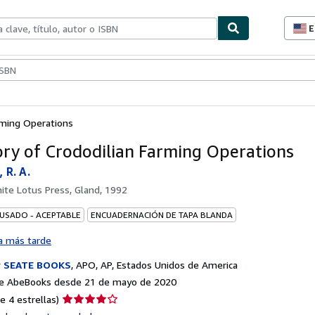
E
P
d
c
ionismo
Vendedores
Comenzar a vender
d
s
arming Operations
ory of Crododilian Farming Operations
 R. A.
ite Lotus Press, Gland, 1992
 USADO - ACEPTABLE
ENCUADERNACIÓN DE TAPA BLANDA
a más tarde
r
SEATE BOOKS
,
APO, AP, Estados Unidos de America
e AbeBooks desde 21 de mayo de 2020
Calificación
e 4 estrellas)
del