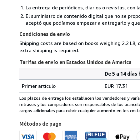
La entrega de periódicos, diarios o revistas, con l
El suministro de contenido digital que no se propo
aceptó que podíamos empezar a entregarlo y que n
Condiciones de envío
Shipping costs are based on books weighing 2.2 LB, o
extra shipping is required.
Tarifas de envío en Estados Unidos de America
De 5 a 14 días 
Cantidad
Tarifas
del
Primer artículo
EUR 17.31
pedido
de
envío
Los plazos de entrega los establecen los vendedores y varían
en
retrasos y los compradores son responsables de los arancel
Estados
cargos adicionales para cubrir cualquier aumento en los coste
Unidos
Métodos de pago
de
America