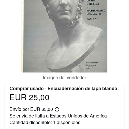
CERRAR
Imagen del vendedor
Comprar usado -
Encuadernación de tapa blanda
EUR 25,00
Precio
EUR
Envío por EUR 65,00
25,00
Más
Se envía de Italia a Estados Unidos de America
información
sobre
Cantidad disponible: 1 disponibles
las
tarifas