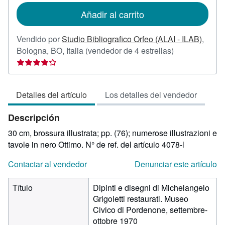
de
Añadir al carrito
envío
Vendido por
Studio Bibliografico Orfeo (ALAI - ILAB)
,
Calificación
Bologna, BO, Italia
(vendedor de 4 estrellas)
del
vendedor:
4
Detalles del artículo
Los detalles del vendedor
de
5
Descripción
estrellas
30 cm, brossura illustrata; pp. (76); numerose illustrazioni e
tavole in nero Ottimo.
N° de ref. del artículo 4078-l
Contactar al vendedor
Denunciar este artículo
Título
Dipinti e disegni di Michelangelo
Grigoletti restaurati. Museo
Civico di Pordenone, settembre-
ottobre 1970