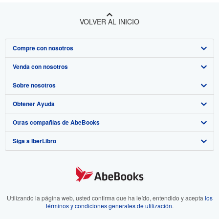
VOLVER AL INICIO
Compre con nosotros
Venda con nosotros
Búsqueda avanzada
Sobre nosotros
Colecciones
Comenzar a vender
Obtener Ayuda
Mi cuenta
Únase a nuestro programa de afiliados
Sobre IberLibro
Otras compañías de AbeBooks
Mis pedidos
Recomiende un vendedor
Medios
Preguntas frecuentes y guías
Siga a IberLibro
Ver carrito
Empleo
Atención al Cliente
AbeBooks.com
Política de Privacidad
AbeBooks.co.uk
Preferencias de cookies
AbeBooks.de
Aviso de cookies
AbeBooks.fr
Utilizando la página web, usted confirma que ha leído, entendido y acepta
los
términos y condiciones generales de utilización
.
Accesibilidad
AbeBooks.it