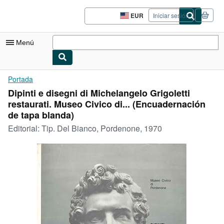
Pasar al contenido principal
IberLibro.com
EUR
Iniciar sesión
Preferencias
de
compra
Menú
del
sitio.
Mi cuenta
Portada
Dipinti e disegni di Michelangelo Grigoletti
Consultar mis pedidos
restaurati. Museo Civico di... (Encuadernación
Búsqueda avanzada
de tapa blanda)
Editorial:
Tip. Del Bianco, Pordenone, 1970
Colecciones
Libros antiguos
Arte y coleccionismo
Vendedores
Comenzar a vender
Ayuda