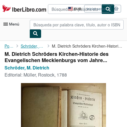
Pasar al contenido principal
IberLibro.com
EUR
Iniciar sesión
Preferencias
de
compra
Menú
del
sitio.
Mi cuenta
Portada
Schröder, M. Dietrich
M. Dietrich Schröders Kirchen-Historie des Evangelischen ...
M. Dietrich Schröders Kirchen-Historie des
Consultar mis pedidos
Evangelischen Mecklenburgs vom Jahre...
Búsqueda avanzada
Schröder, M. Dietrich
Editorial:
Müller, Rostock, 1788
Colecciones
Libros antiguos
Arte y coleccionismo
Vendedores
Comenzar a vender
Ayuda