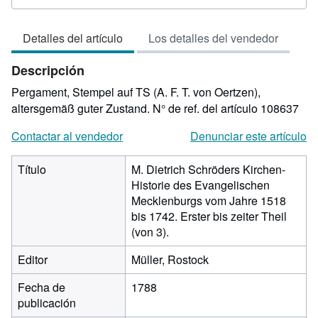
del
vendedor:
Detalles del artículo
Los detalles del vendedor
4
de
Descripción
5
estrellas
Pergament, Stempel auf TS (A. F. T. von Oertzen),
altersgemäß guter Zustand.
N° de ref. del artículo 108637
Contactar al vendedor
Denunciar este artículo
Título
M. Dietrich Schröders Kirchen-
Historie des Evangelischen
Mecklenburgs vom Jahre 1518
bis 1742. Erster bis zeiter Theil
(von 3).
Editor
Müller, Rostock
Fecha de
1788
publicación