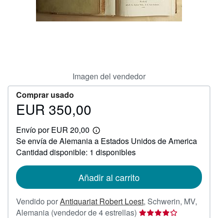
CERRAR
Imagen del vendedor
Comprar usado
EUR 350,00
Precio
EUR
Envío por EUR 20,00
350,00
Más
Se envía de Alemania a Estados Unidos de America
información
sobre
Cantidad disponible: 1 disponibles
las
tarifas
de
Añadir al carrito
envío
Vendido por
Antiquariat Robert Loest
,
Schwerin, MV,
Calificación
Alemania
(vendedor de 4 estrellas)