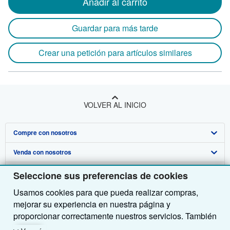
Añadir al carrito
Guardar para más tarde
Crear una petición para artículos similares
VOLVER AL INICIO
Compre con nosotros
Venda con nosotros
Búsqueda avanzada
Sobre nosotros
Colecciones
Comenzar a vender
Seleccione sus preferencias de cookies
Usamos cookies para que pueda realizar compras,
Obtener Ayuda
Mi cuenta
Únase a nuestro programa de afiliados
Sobre IberLibro
mejorar su experiencia en nuestra página y
Otras compañías de AbeBooks
Mis pedidos
Recomiende un vendedor
Medios
Preguntas frecuentes y guías
proporcionar correctamente nuestros servicios. También
utilizamos cookies para comprender el modo en que los