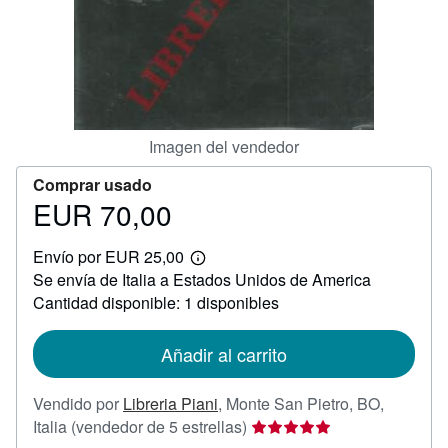
CERRAR
Imagen del vendedor
Comprar usado
EUR 70,00
Precio
EUR
Envío por EUR 25,00
70,00
Más
Se envía de Italia a Estados Unidos de America
información
sobre
Cantidad disponible: 1 disponibles
las
tarifas
de
Añadir al carrito
envío
Vendido por
Libreria Piani
,
Monte San Pietro, BO,
Calificación
Italia
(vendedor de 5 estrellas)