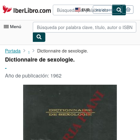
Pasar al contenido principal
IberLibro.com
EUR
Iniciar sesión
Preferencias
de
compra
Menú
del
sitio.
Mi cuenta
Portada
-
Dictionnaire de sexologie.
Dictionnaire de sexologie.
Consultar mis pedidos
-
Búsqueda avanzada
Año de publicación:
1962
Colecciones
Libros antiguos
Arte y coleccionismo
Vendedores
Comenzar a vender
Ayuda