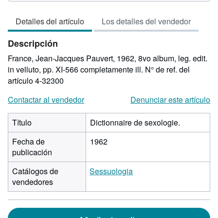
del
vendedor:
Detalles del artículo
Los detalles del vendedor
5
de
Descripción
5
estrellas
France, Jean-Jacques Pauvert, 1962, 8vo album, leg. edit.
in velluto, pp. XI-566 completamente ill.
N° de ref. del
artículo 4-32300
Contactar al vendedor
Denunciar este artículo
Título
Dictionnaire de sexologie.
Fecha de
1962
publicación
Catálogos de
Sessuologia
vendedores