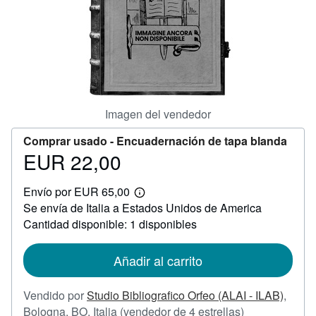
CERRAR
Imagen del vendedor
Comprar usado -
Encuadernación de tapa blanda
EUR 22,00
Precio
EUR
Envío por EUR 65,00
22,00
Más
Se envía de Italia a Estados Unidos de America
información
sobre
Cantidad disponible: 1 disponibles
las
tarifas
de
Añadir al carrito
envío
Vendido por
Studio Bibliografico Orfeo (ALAI - ILAB)
,
Calificación
Bologna, BO, Italia
(vendedor de 4 estrellas)