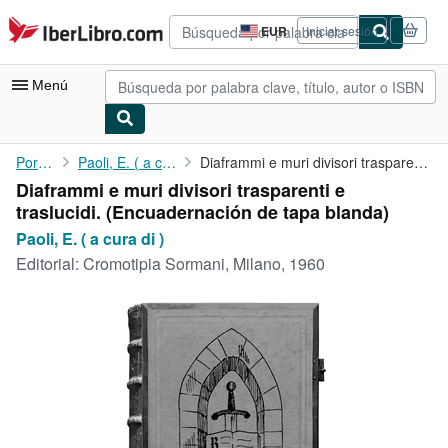
Pasar al contenido principal
IberLibro.com
EUR
Iniciar sesión
Preferencias
de
compra
Menú
del
sitio.
Mi cuenta
Portada
Paoli, E. ( a cura di )
Diaframmi e muri divisori trasparenti e traslucidi.
Diaframmi e muri divisori trasparenti e
Consultar mis pedidos
traslucidi. (Encuadernación de tapa blanda)
Búsqueda avanzada
Paoli, E. ( a cura di )
Editorial:
Cromotipia Sormani, Milano, 1960
Colecciones
Libros antiguos
Arte y coleccionismo
Vendedores
Comenzar a vender
Ayuda