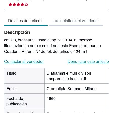
del
vendedor:
4
Detalles del artículo
Los detalles del vendedor
de
5
Descripción
estrellas
cm. 33, brossura illustrata; pp. viii, 104, numerose
illustrazioni in nero e colori nel testo Esemplare buono
Quaderni Vitrum.
N° de ref. del artículo 124-m1
Contactar al vendedor
Denunciar este artículo
Título
Diaframmi e muri divisori
trasparenti e traslucidi.
Editor
Cromotipia Sormani, Milano
Fecha de
1960
publicación