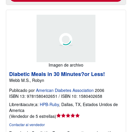
Imagen de archivo
Diabetic Meals in 30 Minutes?or Less!
Webb M.S., Robyn
Publicado por
American Diabetes Association
2006
ISBN 13: 9781580402651 / ISBN 10: 1580402658
Librer&iacute;a:
HPB-Ruby
,
Dallas, TX, Estados Unidos de
America
Calificación
(
Vendedor de 5 estrellas
)
del
Contactar al vendedor
vendedor: