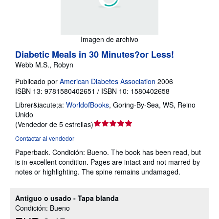
Imagen de archivo
Diabetic Meals in 30 Minutes?or Less!
Webb M.S., Robyn
Publicado por
American Diabetes Association
2006
ISBN 13: 9781580402651 / ISBN 10: 1580402658
Librer&iacute;a:
WorldofBooks
,
Goring-By-Sea, WS, Reino
Unido
Calificación
(
Vendedor de 5 estrellas
)
del
Contactar al vendedor
vendedor:
Paperback.
Condición: Bueno.
The book has been read, but
5
is in excellent condition. Pages are intact and not marred by
de
notes or highlighting. The spine remains undamaged.
5
estrellas
Antiguo o usado - Tapa blanda
Condición: Bueno