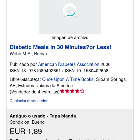
Imagen de archivo
Diabetic Meals in 30 Minutes?or Less!
Webb M.S., Robyn
Publicado por
American Diabetes Association
2006
ISBN 13: 9781580402651 / ISBN 10: 1580402658
Librer&iacute;a:
Once Upon A Time Books
,
Siloam Springs,
AR, Estados Unidos de America
Calificación
(
Vendedor de 4 estrellas
)
del
Contactar al vendedor
vendedor:
4
Antiguo o usado - Tapa blanda
de
Condición: Bueno
5
EUR 1,89
estrellas