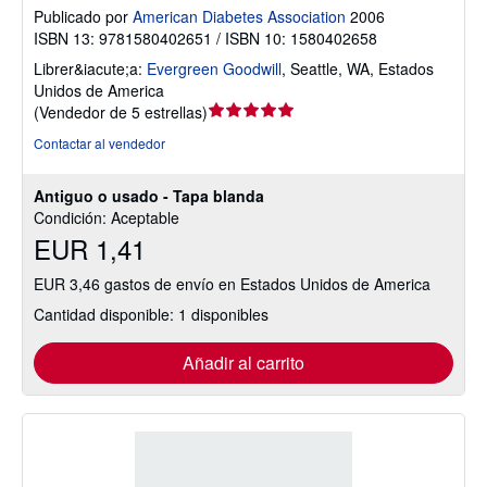
Publicado por
American Diabetes Association
2006
ISBN 13: 9781580402651 / ISBN 10: 1580402658
Librer&iacute;a:
Evergreen Goodwill
,
Seattle, WA, Estados
Unidos de America
Calificación
(
Vendedor de 5 estrellas
)
del
Contactar al vendedor
vendedor:
5
Antiguo o usado - Tapa blanda
de
Condición: Aceptable
5
EUR 1,41
estrellas
EUR 3,46 gastos de envío en Estados Unidos de America
Cantidad disponible: 1 disponibles
Añadir al carrito