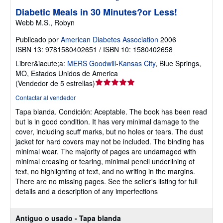
Diabetic Meals in 30 Minutes?or Less!
Webb M.S., Robyn
Publicado por
American Diabetes Association
2006
ISBN 13: 9781580402651 / ISBN 10: 1580402658
Librer&iacute;a:
MERS Goodwill-Kansas City
,
Blue Springs,
MO, Estados Unidos de America
Calificación
(
Vendedor de 5 estrellas
)
del
Contactar al vendedor
vendedor:
Tapa blanda.
Condición: Aceptable.
The book has been read
5
but is in good condition. It has very minimal damage to the
de
cover, including scuff marks, but no holes or tears. The dust
5
jacket for hard covers may not be included. The binding has
estrellas
minimal wear. The majority of pages are undamaged with
minimal creasing or tearing, minimal pencil underlining of
text, no highlighting of text, and no writing in the margins.
There are no missing pages. See the seller's listing for full
details and a description of any imperfections
Antiguo o usado - Tapa blanda