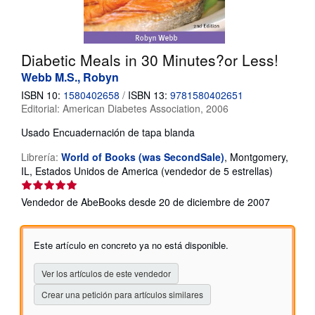
CERRAR
Diabetic Meals in 30 Minutes?or Less!
Webb M.S., Robyn
ISBN 10:
1580402658
/
ISBN 13:
9781580402651
Editorial:
American Diabetes Association, 2006
Usado
Encuadernación de tapa blanda
Librería:
World of Books (was SecondSale)
,
Montgomery,
Calificaci
IL, Estados Unidos de America
(vendedor de 5 estrellas)
del
vendedor
Vendedor de AbeBooks desde 20 de diciembre de 2007
5
de
5
Este artículo en concreto ya no está disponible.
estrellas
Ver los artículos de este vendedor
Crear una petición para artículos similares