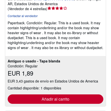
AR, Estados Unidos de America
Calificación
(
Vendedor de 4 estrellas
)
del
Contactar al vendedor
vendedor:
Paperback.
Condición: Regular.
This is a used book. It may
4
contain highlighting/underlining and/or the book may show
de
heavier signs of wear . It may also be ex-library or without
5
dustjacket. This is a used book. It may contain
estrellas
highlighting/underlining and/or the book may show heavier
signs of wear . It may also be ex-library or without dustjacket.
Antiguo o usado - Tapa blanda
Condición: Regular
EUR 1,89
EUR 3,43 gastos de envío en Estados Unidos de America
Cantidad disponible: 1 disponibles
Añadir al carrito