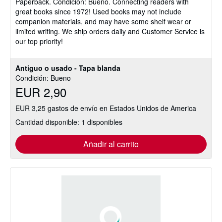
Paperback.
Condición: Bueno.
Connecting readers with
5
great books since 1972! Used books may not include
de
companion materials, and may have some shelf wear or
5
limited writing. We ship orders daily and Customer Service is
estrellas
our top priority!
Antiguo o usado - Tapa blanda
Condición: Bueno
EUR 2,90
EUR 3,25 gastos de envío en Estados Unidos de America
Cantidad disponible: 1 disponibles
Añadir al carrito