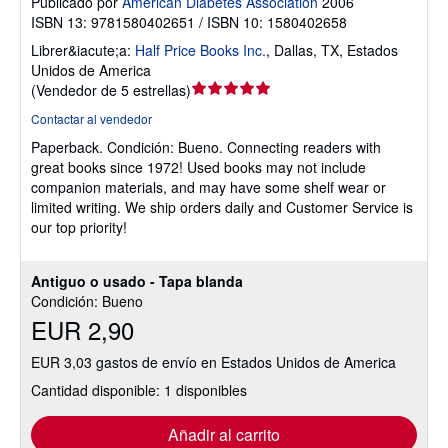
Publicado por
American Diabetes Association
2006
ISBN 13: 9781580402651 / ISBN 10: 1580402658
Librer&iacute;a:
Half Price Books Inc.
,
Dallas, TX, Estados
Unidos de America
Calificación
(
Vendedor de 5 estrellas
)
del
Contactar al vendedor
vendedor:
Paperback.
Condición: Bueno.
Connecting readers with
5
great books since 1972! Used books may not include
de
companion materials, and may have some shelf wear or
5
limited writing. We ship orders daily and Customer Service is
estrellas
our top priority!
Antiguo o usado - Tapa blanda
Condición: Bueno
EUR 2,90
EUR 3,03 gastos de envío en Estados Unidos de America
Cantidad disponible: 1 disponibles
Añadir al carrito