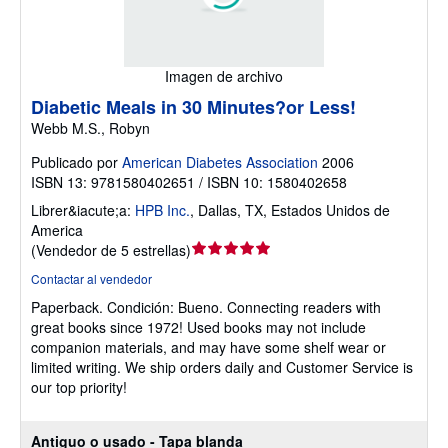
Imagen de archivo
Diabetic Meals in 30 Minutes?or Less!
Webb M.S., Robyn
Publicado por
American Diabetes Association
2006
ISBN 13: 9781580402651 / ISBN 10: 1580402658
Librer&iacute;a:
HPB Inc.
,
Dallas, TX, Estados Unidos de
America
Calificación
(
Vendedor de 5 estrellas
)
del
Contactar al vendedor
vendedor:
Paperback.
Condición: Bueno.
Connecting readers with
5
great books since 1972! Used books may not include
de
companion materials, and may have some shelf wear or
5
limited writing. We ship orders daily and Customer Service is
estrellas
our top priority!
Antiguo o usado - Tapa blanda