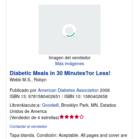
Imagen del vendedor
Más imágenes
Diabetic Meals in 30 Minutes?or Less!
Webb M.S., Robyn
Publicado por
American Diabetes Association
2006
ISBN 13: 9781580402651 / ISBN 10: 1580402658
Librer&iacute;a:
Goodwill
,
Brooklyn Park, MN, Estados
Unidos de America
Calificación
(
Vendedor de 4 estrellas
)
del
Contactar al vendedor
vendedor:
Tapa blanda.
Condición: Aceptable.
All pages and cover are
4