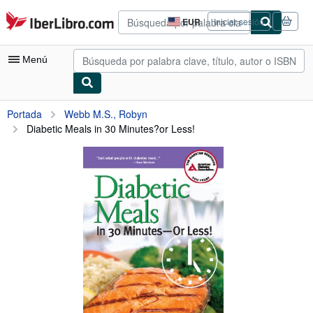
Pasar al contenido principal
IberLibro.com
EUR
Iniciar sesión
Preferencias
de
compra
Menú
del
sitio.
Mi cuenta
Portada
Webb M.S., Robyn
Diabetic Meals in 30 Minutes?or Less!
Consultar mis pedidos
Búsqueda avanzada
Colecciones
Libros antiguos
Arte y coleccionismo
Vendedores
Comenzar a vender
Ayuda