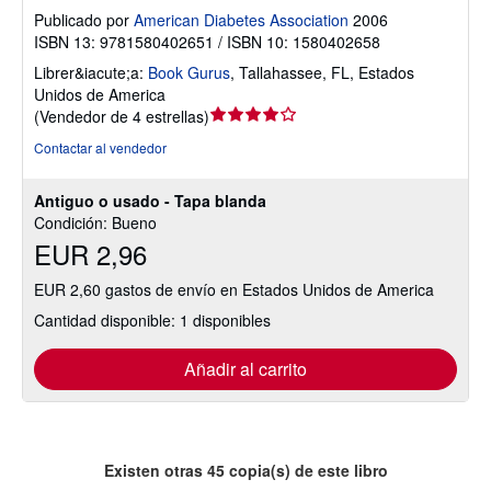
Publicado por
American Diabetes Association
2006
ISBN 13: 9781580402651 / ISBN 10: 1580402658
Librer&iacute;a:
Book Gurus
,
Tallahassee, FL, Estados
Unidos de America
Calificación
(
Vendedor de 4 estrellas
)
del
Contactar al vendedor
vendedor:
4
Antiguo o usado - Tapa blanda
de
Condición: Bueno
5
EUR 2,96
estrellas
EUR 2,60 gastos de envío en Estados Unidos de America
Cantidad disponible: 1 disponibles
Añadir al carrito
Existen otras
45
copia(s) de este libro