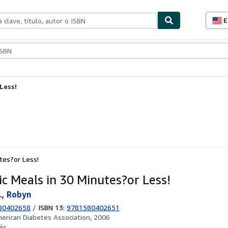
E
P
d
c
ionismo
Vendedores
Comenzar a vender
d
s
Less!
tes?or Less!
ic Meals in 30 Minutes?or Less!
., Robyn
80402658
/
ISBN 13:
9781580402651
erican Diabetes Association, 2006
és