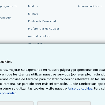
 programa de
Medios
Atención al Cliente
Empleo
vendedor
Política de Privacidad
Preferencias de cookies
Aviso de cookies
Accesibilidad
cookies
pras, mejorar su experiencia en nuestra página y proporcionar correc
 que los clientes utilizan nuestros servicios (por ejemplo, midiendo las
aremos cookies de terceros para mostrar contenido relevante en los an
o o Personalizar para obtener más información. Puede cambiar sus opci
AbeBooks.de
AbeBooks.fr
AbeBooks.it
AbeBooks Aus/
 cómo se utilizan las cookies, visite nuestro
Aviso de cookies.
Para s
 privacidad.
BookFinder.com
Encuentre cualquier libro al mejor precio