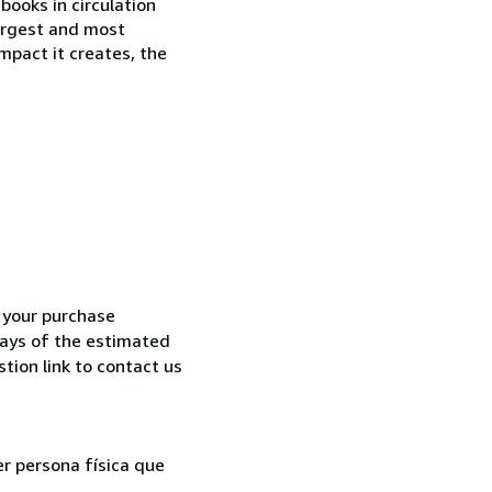
books in circulation
largest and most
mpact it creates, the
h your purchase
 days of the estimated
tion link to contact us
er persona física que