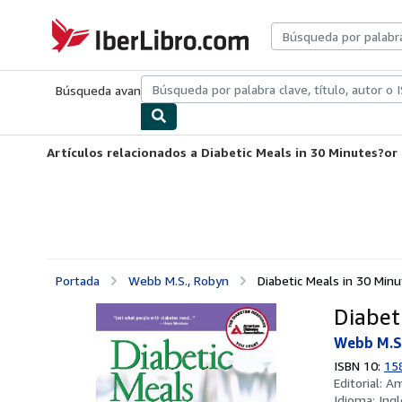
Pasar al contenido principal
IberLibro.com
Búsqueda avanzada
Colecciones
Libros antiguos
Arte y colecc
Artículos relacionados a Diabetic Meals in 30 Minutes?or 
Portada
Webb M.S., Robyn
Diabetic Meals in 30 Minu
Diabet
Webb M.S
ISBN 10:
15
Editorial:
Am
Idioma:
Ingl