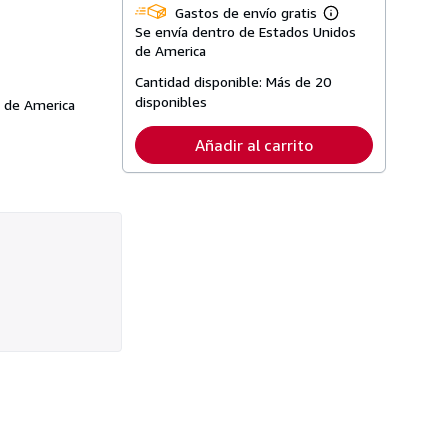
Gastos de envío gratis
Más
Se envía dentro de Estados Unidos
información
sobre
de America
las
tarifas
Cantidad disponible:
Más de 20
de
disponibles
s de America
envío
Añadir al carrito