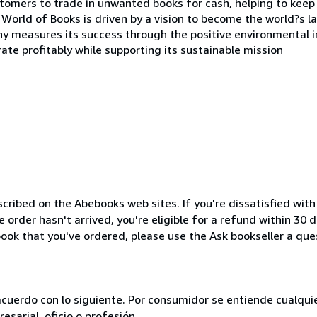
tomers to trade in unwanted books for cash, helping to keep 
p, World of Books is driven by a vision to become the world?s 
y measures its success through the positive environmental i
rate profitably while supporting its sustainable mission
cribed on the Abebooks web sites. If you're dissatisfied wit
order hasn't arrived, you're eligible for a refund within 30
ook that you've ordered, please use the Ask bookseller a ques
acuerdo con lo siguiente. Por consumidor se entiende cualqui
esarial, oficio o profesión.