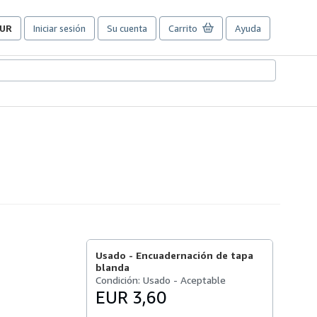
UR
Iniciar sesión
Su cuenta
Carrito
Ayuda
referencias
e
ompra
el
itio.
Usado -
Encuadernación de tapa
blanda
Condición: Usado - Aceptable
EUR 3,60