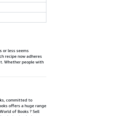
es or less seems
Each recipe now adheres
at. Whether people with
oks, committed to
Books offers a huge range
World of Books ? Sell