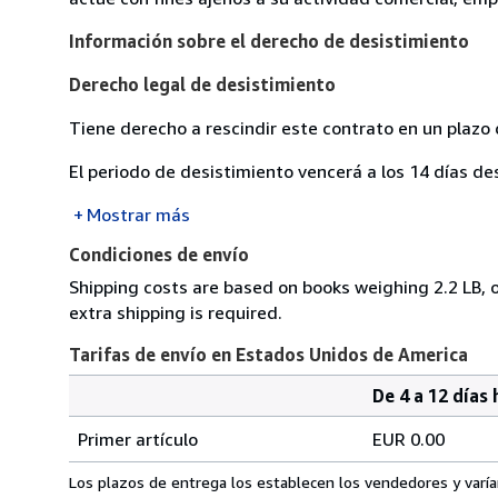
Información sobre el derecho de desistimiento
Derecho legal de desistimiento
Tiene derecho a rescindir este contrato en un plazo 
El periodo de desistimiento vencerá a los 14 días de
Mostrar más
Condiciones de envío
Shipping costs are based on books weighing 2.2 LB, o
extra shipping is required.
Tarifas de envío en Estados Unidos de America
De 4 a 12 días 
Cantidad
Tarifas
del
Primer artículo
EUR 0.00
pedido
de
envío
Los plazos de entrega los establecen los vendedores y varían