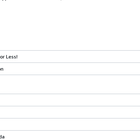
or Less!
on
da