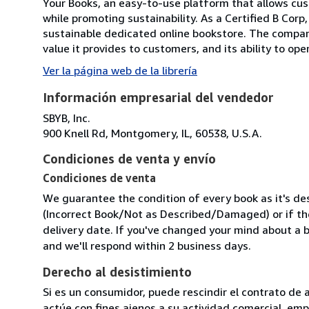
Your Books, an easy-to-use platform that allows cus
while promoting sustainability. As a Certified B Cor
sustainable dedicated online bookstore. The compan
value it provides to customers, and its ability to ope
Ver la página web de la librería
Información empresarial del vendedor
SBYB, Inc.
900 Knell Rd, Montgomery, IL, 60538, U.S.A.
Condiciones de venta y envío
Condiciones de venta
We guarantee the condition of every book as it's des
(Incorrect Book/Not as Described/Damaged) or if the 
delivery date. If you've changed your mind about a b
and we'll respond within 2 business days.
Derecho al desistimiento
Si es un consumidor, puede rescindir el contrato de 
actúe con fines ajenos a su actividad comercial, empr