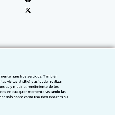
tamente nuestros servicios. También
 visitas al sitio) y así poder realizar
uncios y medir el rendimiento de los
ones en cualquier momento visitando las
NZ
AbeBooks.ca
ZVAB.com
aber más sobre cómo usa IberLibro.com su