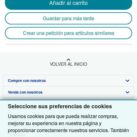
Añadir al carrito
Guardar para más tarde
Crear una petición para artículos similares
VOLVER AL INICIO
Compre con nosotros
Venda con nosotros
Búsqueda avanzada
Sobre nosotros
Colecciones
Comenzar a vender
Seleccione sus preferencias de cookies
Usamos cookies para que pueda realizar compras,
Obtener Ayuda
Mi cuenta
Únase a nuestro programa de afiliados
Sobre IberLibro
mejorar su experiencia en nuestra página y
Otras compañías de AbeBooks
Mis pedidos
Recomiende un vendedor
Medios
Preguntas frecuentes y guías
proporcionar correctamente nuestros servicios. También