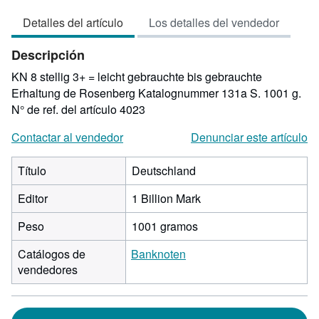
vendedor:
Detalles del artículo
Los detalles del vendedor
5
de
Descripción
5
estrellas
KN 8 stellig 3+ = leicht gebrauchte bis gebrauchte
Erhaltung de Rosenberg Katalognummer 131a S. 1001 g.
N° de ref. del artículo 4023
Contactar al vendedor
Denunciar este artículo
Título
Deutschland
Editor
1 Billion Mark
Peso
1001 gramos
Catálogos de
Banknoten
vendedores