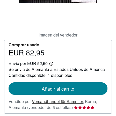
CERRAR
Imagen del vendedor
Comprar usado
EUR 82,95
Precio
EUR
Envío por EUR 52,50
82,95
Más
Se envía de Alemania a Estados Unidos de America
información
sobre
Cantidad disponible: 1 disponibles
las
tarifas
de
Añadir al carrito
envío
Vendido por
Versandhandel für Sammler
,
Borna,
Calificación
Alemania
(vendedor de 5 estrellas)
del