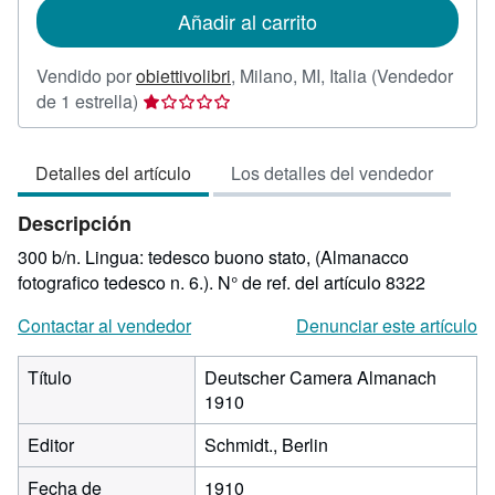
de
Añadir al carrito
envío
Vendido por
obiettivolibri
,
Milano, MI, Italia
(Vendedor
Calificación
de 1 estrella)
del
vendedor:
Detalles del artículo
Los detalles del vendedor
1
de
Descripción
5
estrellas
300 b/n. Lingua: tedesco buono stato, (Almanacco
fotografico tedesco n. 6.).
N° de ref. del artículo 8322
Contactar al vendedor
Denunciar este artículo
Título
Deutscher Camera Almanach
1910
Editor
Schmidt., Berlin
Fecha de
1910