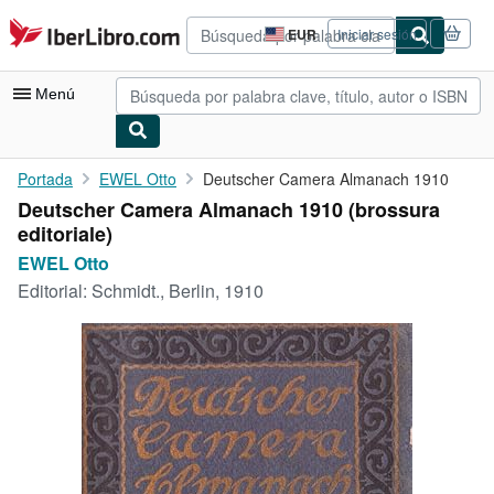
Pasar al contenido principal
IberLibro.com
EUR
Iniciar sesión
Preferencias
de
compra
Menú
del
sitio.
Mi cuenta
Portada
EWEL Otto
Deutscher Camera Almanach 1910
Deutscher Camera Almanach 1910 (brossura
Consultar mis pedidos
editoriale)
Búsqueda avanzada
EWEL Otto
Editorial:
Schmidt., Berlin, 1910
Colecciones
Libros antiguos
Arte y coleccionismo
Vendedores
Comenzar a vender
Ayuda