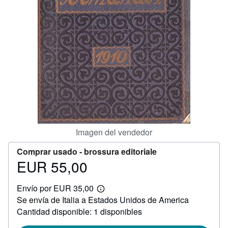
CERRAR
Imagen del vendedor
Comprar usado -
brossura editoriale
EUR 55,00
Precio
EUR
Envío por EUR 35,00
55,00
Más
Se envía de Italia a Estados Unidos de America
información
sobre
Cantidad disponible: 1 disponibles
las
tarifas