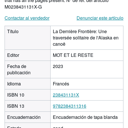
that has all the pages present.
N° de ref. del artículo
M0238431131X-G
Contactar al vendedor
Denunciar este artículo
Título
La Dernière Frontière: Une
traversée solitaire de l'Alaska en
canoë
Editor
MOT ET LE RESTE
Fecha de
2023
publicación
Idioma
Francés
ISBN 10
238431131X
ISBN 13
9782384311316
Encuadernación
Encuadernación de tapa blanda