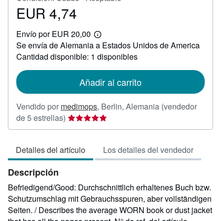
EUR 4,74
Precio
EUR
Envío por EUR 20,00
4,74
Más
Se envía de Alemania a Estados Unidos de America
información
sobre
Cantidad disponible: 1 disponibles
las
tarifas
de
Añadir al carrito
envío
Vendido por
medimops
,
Berlin, Alemania
(vendedor
Calificación
de 5 estrellas)
del
vendedor:
Detalles del artículo
Los detalles del vendedor
5
de
Descripción
5
estrellas
Befriedigend/Good: Durchschnittlich erhaltenes Buch bzw.
Schutzumschlag mit Gebrauchsspuren, aber vollständigen
Seiten. / Describes the average WORN book or dust jacket