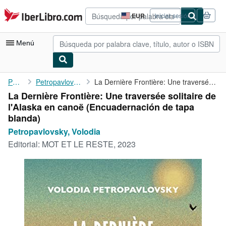
Pasar al contenido principal
IberLibro.com
EUR
Iniciar sesión
Preferencias
de
compra
Menú
del
sitio.
Mi cuenta
Portada
Petropavlovsky, Volodia
La Dernière Frontière: Une traversée solitaire de l'Alaska en ...
La Dernière Frontière: Une traversée solitaire de
Consultar mis pedidos
l'Alaska en canoë (Encuadernación de tapa
Búsqueda avanzada
blanda)
Petropavlovsky, Volodia
Colecciones
Editorial:
MOT ET LE RESTE, 2023
Libros antiguos
Arte y coleccionismo
Vendedores
Comenzar a vender
Ayuda