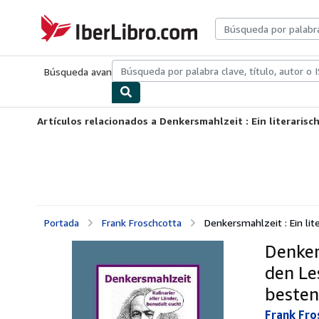
Pasar al contenido principal
IberLibro.com
Búsqueda avanzada
Colecciones
Libros antiguos
Arte y colecc
Artículos relacionados a Denkersmahlzeit : Ein literarisc
Portada
Frank Froschcotta
Denkersmahlzeit : Ein lit
Denker
den Le
besten
Frank Fro