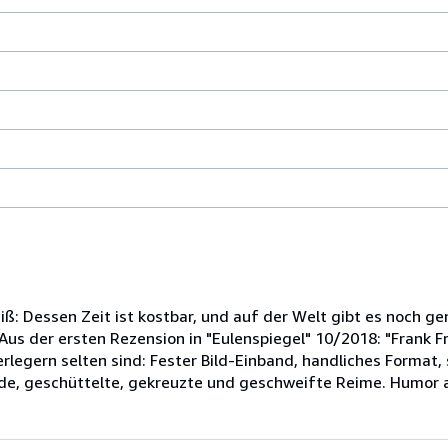
4,8
entímetros
e
ncho
or
0,5
e
to
weiß: Dessen Zeit ist kostbar, und auf der Welt gibt es noch
or
 der ersten Rezension in "Eulenspiegel" 10/2018: "Frank Frosc
7
rlegern selten sind: Fester Bild-Einband, handliches Format, 
e
de, geschüttelte, gekreuzte und geschweifte Reime. Humor all
argo