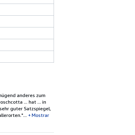
 genügend anderes zum
hcotta ... hat ... in
sehr guter Satzspiegel,
erorten."...
Mostrar