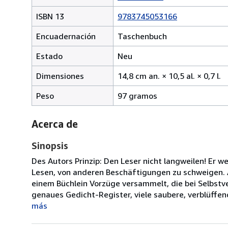
ISBN 13
9783745053166
Encuadernación
Taschenbuch
Estado
Neu
1
Dimensiones
14,8 cm an. × 10,5 al. × 0,7 l.
c
Peso
97 gramos
d
a
p
Acerca de
1
d
Sinopsis
al
Des Autors Prinzip: Den Leser nicht langweilen! Er 
p
Lesen, von anderen Beschäftigungen zu schweigen. Aus
0,
einem Büchlein Vorzüge versammelt, die bei Selbstve
d
genaues Gedicht-Register, viele saubere, verblüffen
l
más