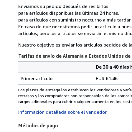
Enviamos su pedido después de recibirlos
para artículos disponibles las últimas 24 horas,
para artículos con suministro nocturno a más tardar
En caso de que necesitemos pedir un artículo a nues
artículos, pero los artículos se enviarán el mismo día
Nuestro objetivo es enviar los artículos pedidos de 
Tarifas de envío de Alemania a Estados Unidos de
De 30 a 40 días 
Cantidad
Tarifas
del
Primer artículo
EUR 61.46
pedido
de
envío
Los plazos de entrega los establecen los vendedores y varían
de
retrasos y los compradores son responsables de los arancel
Alemania
cargos adicionales para cubrir cualquier aumento en los coste
a
Información detallada sobre el vendedor
Estados
Unidos
Métodos de pago
de