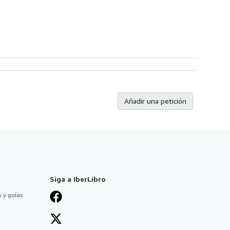
Añadir una petición
Siga a IberLibro
 y guías