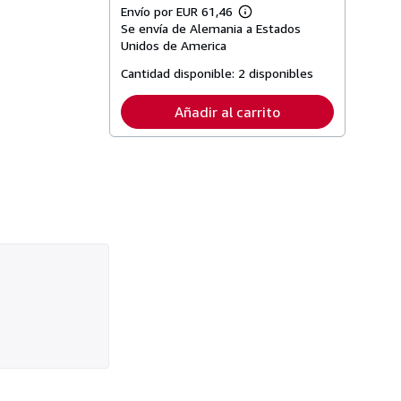
Envío por EUR 61,46
Más
Se envía de Alemania a Estados
información
sobre
Unidos de America
las
tarifas
Cantidad disponible:
2 disponibles
de
envío
Añadir al carrito