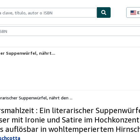
E
P
d
c
ionismo
Vendedores
Comenzar a vender
d
s
her Suppenwürfel, nährt...
erarischer Suppenwürfel, nährt den ...
smahlzeit : Ein literarischer Suppenwürfe
ser mit Ironie und Satire im Hochkonzent
s auflösbar in wohltemperiertem Hirnsc
schcotta