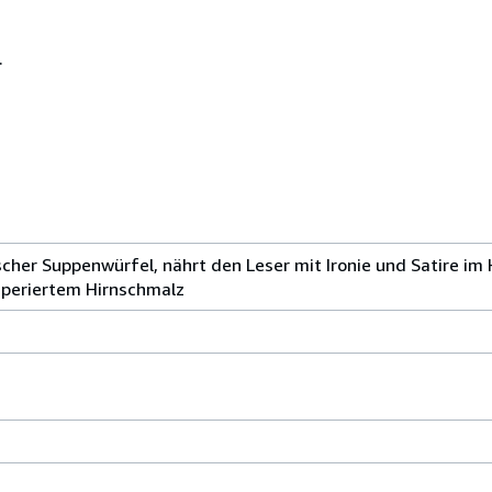
.
ischer Suppenwürfel, nährt den Leser mit Ironie und Satire im
mperiertem Hirnschmalz