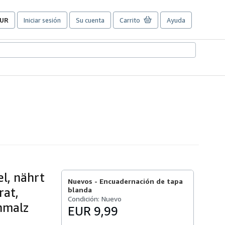
UR
Iniciar sesión
Su cuenta
Carrito
Ayuda
referencias
e
ompra
el
itio.
l, nährt
Nuevos -
Encuadernación de tapa
rat,
blanda
Condición: Nuevo
hmalz
EUR 9,99