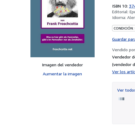
ISBN 10:
37
Editorial:
Ep
Idioma:
Ale
CONDICIÓN:
Guardar par
Vendido po
Vendedor d
(vendedor d
Imagen del vendedor
Ver los art
Aumentar la imagen
Ver tod