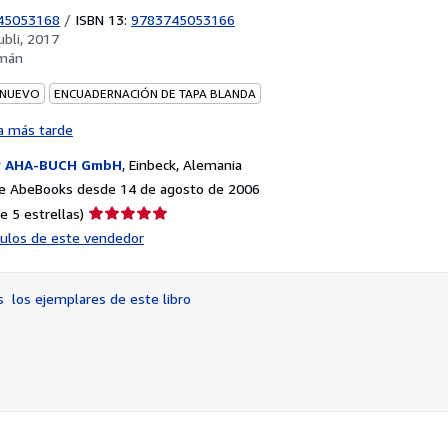
45053168
/
ISBN 13:
9783745053166
ubli, 2017
mán
 NUEVO
ENCUADERNACIÓN DE TAPA BLANDA
a más tarde
r
AHA-BUCH GmbH
,
Einbeck, Alemania
e AbeBooks desde 14 de agosto de 2006
Calificación
e 5 estrellas)
del
ículos de este vendedor
vendedor:
5
de
os
los ejemplares de este libro
5
estrellas