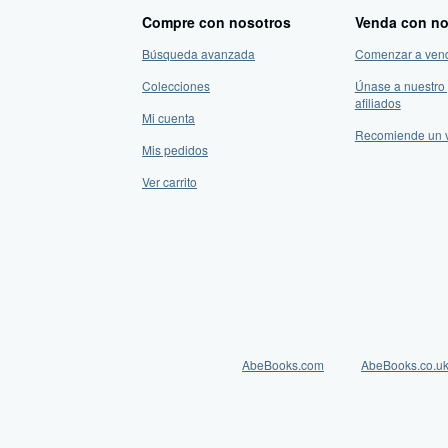
Compre con nosotros
Venda con no
Búsqueda avanzada
Comenzar a ven
Colecciones
Únase a nuestro
afiliados
Mi cuenta
Recomiende un 
Mis pedidos
Ver carrito
AbeBooks.com
AbeBooks.co.u