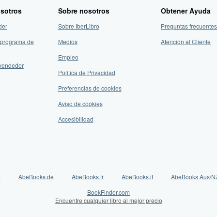
sotros
Sobre nosotros
Obtener Ayuda
der
Sobre IberLibro
Preguntas frecuentes
 programa de
Medios
Atención al Cliente
Empleo
vendedor
Política de Privacidad
Preferencias de cookies
Aviso de cookies
Accesibilidad
k
AbeBooks.de
AbeBooks.fr
AbeBooks.it
AbeBooks Aus/N
BookFinder.com
Encuentre cualquier libro al mejor precio