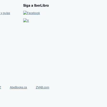
Siga a IberLibro
 y guías
Z
AbeBooks.ca
ZVAB.com