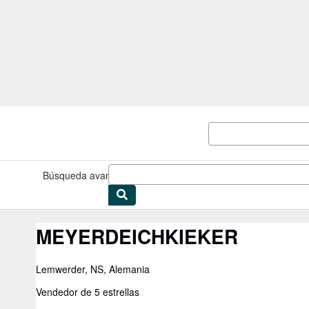
Pasar al contenido principal
IberLibro.com
Búsqueda avanzada
Colecciones
Libros antiguos
Arte y colec
MEYERDEICHKIEKER
Lemwerder, NS, Alemania
Vendedor de 5 estrellas