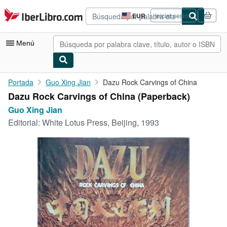
Pasar al contenido principal
IberLibro.com
EUR
Iniciar sesión
Preferencias
de
compra
Menú
del
sitio.
Mi cuenta
Portada
Guo Xing Jian
Dazu Rock Carvings of China
Dazu Rock Carvings of China (Paperback)
Consultar mis pedidos
Guo Xing Jian
Búsqueda avanzada
Editorial:
White Lotus Press, Beijing, 1993
Colecciones
Libros antiguos
Arte y coleccionismo
Vendedores
Comenzar a vender
Ayuda