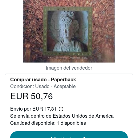
CERRAR
Imagen del vendedor
Comprar usado -
Paperback
Condición: Usado - Aceptable
EUR 50,76
Precio
EUR
Envío por EUR 17,31
50,76
Más
Se envía dentro de Estados Unidos de America
información
sobre
Cantidad disponible: 1 disponibles
las
tarifas
de