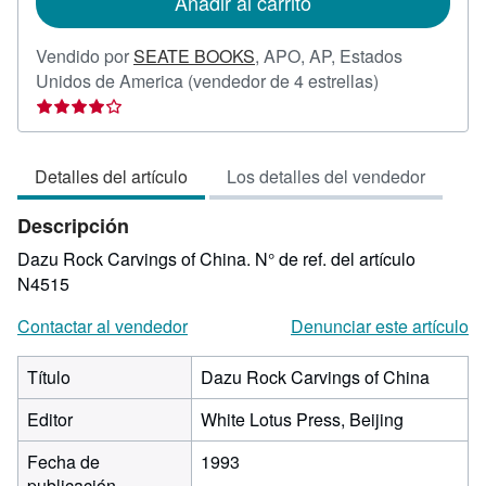
Añadir al carrito
envío
Vendido por
SEATE BOOKS
,
APO, AP, Estados
Calificación
Unidos de America
(vendedor de 4 estrellas)
del
vendedor:
4
Detalles del artículo
Los detalles del vendedor
de
5
Descripción
estrellas
Dazu Rock Carvings of China.
N° de ref. del artículo
N4515
Contactar al vendedor
Denunciar este artículo
Título
Dazu Rock Carvings of China
Editor
White Lotus Press, Beijing
Fecha de
1993
publicación