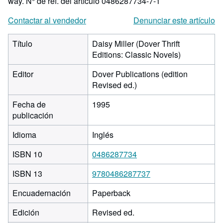
way.
N° de ref. del artículo 0486287734-7-1
Contactar al vendedor
Denunciar este artículo
Título
Daisy Miller (Dover Thrift
Editions: Classic Novels)
Editor
Dover Publications (edition
Revised ed.)
Fecha de
1995
publicación
Idioma
Inglés
ISBN 10
0486287734
ISBN 13
9780486287737
Encuadernación
Paperback
Edición
Revised ed.