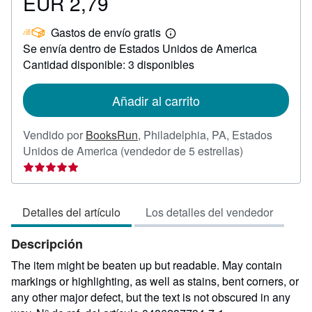
EUR 2,79
Precio
EUR
Gastos de envío gratis
2,79
Más
Se envía dentro de Estados Unidos de America
información
sobre
Cantidad disponible: 3 disponibles
las
tarifas
de
Añadir al carrito
envío
Vendido por
BooksRun
,
Philadelphia, PA, Estados
Calificación
Unidos de America
(vendedor de 5 estrellas)
del
vendedor:
5
Detalles del artículo
Los detalles del vendedor
de
5
Descripción
estrellas
The item might be beaten up but readable. May contain
markings or highlighting, as well as stains, bent corners, or
any other major defect, but the text is not obscured in any