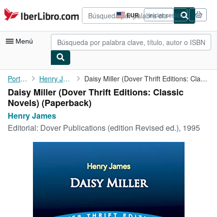
Pasar al contenido principal
IberLibro.com
EUR
Iniciar sesión
Preferencias
de
compra
Menú
del
sitio.
Mi cuenta
Portada
Henry James
Daisy Miller (Dover Thrift Editions: Classic Novels)
Daisy Miller (Dover Thrift Editions: Classic
Consultar mis pedidos
Novels) (Paperback)
Búsqueda avanzada
Henry James
Editorial:
Dover Publications (edition Revised ed.), 1995
Colecciones
Libros antiguos
Arte y coleccionismo
Vendedores
Comenzar a vender
Ayuda