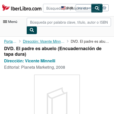
Pasar al contenido principal
IberLibro.com
EUR
Iniciar sesión
Preferencias
de
compra
Menú
del
sitio.
Mi cuenta
Portada
Dirección: Vicente Minnelli
DVD. El padre es abuelo
DVD. El padre es abuelo (Encuadernación de
Consultar mis pedidos
tapa dura)
Búsqueda avanzada
Dirección: Vicente Minnelli
Editorial:
Planeta Marketing, 2008
Colecciones
Libros antiguos
Arte y coleccionismo
Vendedores
Comenzar a vender
Ayuda