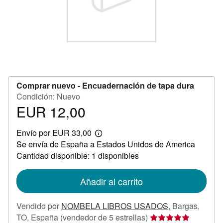
CERRAR
Comprar nuevo -
Encuadernación de tapa dura
Condición: Nuevo
EUR 12,00
Precio
EUR
Envío por EUR 33,00
12,00
Más
Se envía de España a Estados Unidos de America
información
sobre
Cantidad disponible: 1 disponibles
las
tarifas
de
Añadir al carrito
envío
Vendido por
NOMBELA LIBROS USADOS
,
Bargas,
Calificación
TO, España
(vendedor de 5 estrellas)