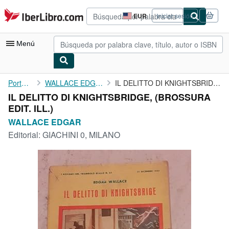
Pasar al contenido principal
IberLibro.com
EUR
Iniciar sesión
Preferencias
de
compra
Menú
del
sitio.
Mi cuenta
Portada
WALLACE EDGAR
IL DELITTO DI KNIGHTSBRIDGE,
IL DELITTO DI KNIGHTSBRIDGE, (BROSSURA
Consultar mis pedidos
EDIT. ILL.)
Búsqueda avanzada
WALLACE EDGAR
Editorial:
GIACHINI 0, MILANO
Colecciones
Libros antiguos
Arte y coleccionismo
Vendedores
Comenzar a vender
Ayuda