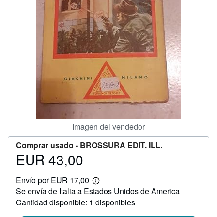
CERRAR
Imagen del vendedor
Comprar usado -
BROSSURA EDIT. ILL.
EUR 43,00
Precio
EUR
Envío por EUR 17,00
43,00
Más
Se envía de Italia a Estados Unidos de America
información
sobre
Cantidad disponible: 1 disponibles
las
tarifas