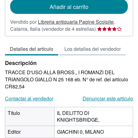
de
Añadir al carrito
envío
Vendido por
Libreria antiquaria Pagine Scolpite
,
Calificación
Catania, Italia
(vendedor de 4 estrellas)
del
vendedor:
Detalles del artículo
Los detalles del vendedor
4
de
Descripción
5
estrellas
TRACCE D'USO ALLA BROSS., I ROMANZI DEL
TRIANGOLO GIALLO N 25 168 eb.
N° de ref. del artículo
CR82,54
Contactar al vendedor
Denunciar este artículo
Título
IL DELITTO DI
KNIGHTSBRIDGE,
Editor
GIACHINI 0, MILANO