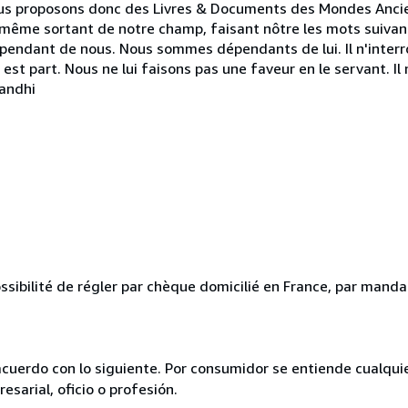
.Nous proposons donc des Livres & Documents des Mondes Anci
même sortant de notre champ, faisant nôtre les mots suivants
 dépendant de nous. Nous sommes dépendants de lui. Il n'interro
 en est part. Nous ne lui faisons pas une faveur en le servant. I
Gandhi
ssibilité de régler par chèque domicilié en France, par mandat
acuerdo con lo siguiente. Por consumidor se entiende cualqui
esarial, oficio o profesión.