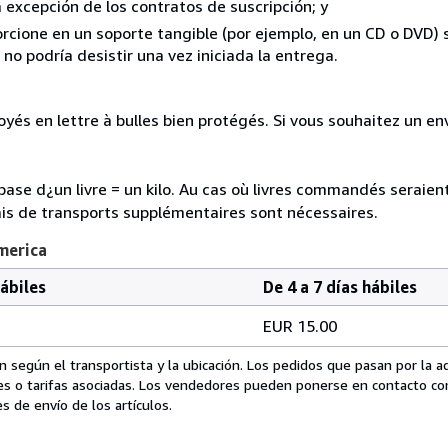
a excepción de los contratos de suscripción; y
rcione en un soporte tangible (por ejemplo, en un CD o DVD) si
o podría desistir una vez iniciada la entrega.
és en lettre à bulles bien protégés. Si vous souhaitez un envoi
a base d¿un livre = un kilo. Au cas où livres commandés seraie
is de transports supplémentaires sont nécessaires.
merica
hábiles
De 4 a 7 días hábiles
EUR 15.00
 según el transportista y la ubicación. Los pedidos que pasan por la 
es o tarifas asociadas. Los vendedores pueden ponerse en contacto co
s de envío de los artículos.