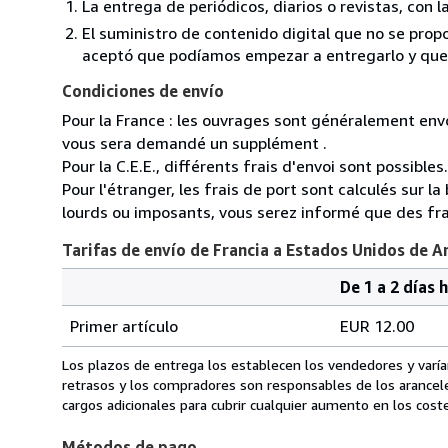
La entrega de periódicos, diarios o revistas, con l
El suministro de contenido digital que no se propo
aceptó que podíamos empezar a entregarlo y que n
Condiciones de envío
Pour la France : les ouvrages sont généralement envoy
vous sera demandé un supplément .
Pour la C.E.E., différents frais d'envoi sont possibles.
Pour l'étranger, les frais de port sont calculés sur l
lourds ou imposants, vous serez informé que des fra
Tarifas de envío de Francia a Estados Unidos de A
De 1 a 2 días 
Cantidad
Tarifas
del
Primer artículo
EUR 12.00
pedido
de
envío
Los plazos de entrega los establecen los vendedores y varían
de
retrasos y los compradores son responsables de los arancel
Francia
cargos adicionales para cubrir cualquier aumento en los coste
a
Métodos de pago
Estados