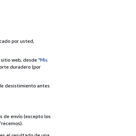
icado por usted,
 sitio web, desde
"Mis
orte duradero (por
 de desistimiento antes
s de envío (excepto los
ofrecemos).
es el resultado de una