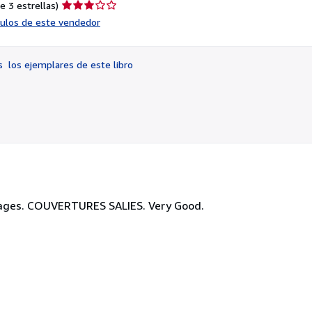
Calificación
e 3 estrellas)
del
ículos de este vendedor
vendedor:
3
de
os
los ejemplares de este libro
5
estrellas
25 pages. COUVERTURES SALIES. Very Good.