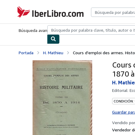
Pasar al contenido principal
IberLibro.com
Búsqueda avanzada
Colecciones
Libros antiguos
Arte y colecc
Portada
H. Mathieu
Cours d'emploi des armes. Histoi
Cours 
1870 à 
H. Mathie
Editorial:
Eco
CONDICIÓN:
Guardar par
Vendido po
Vendedor de