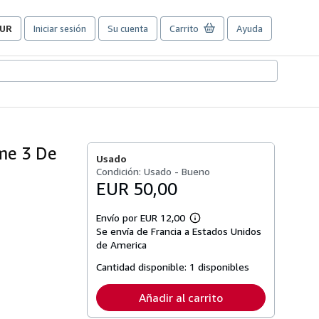
UR
Iniciar sesión
Su cuenta
Carrito
Ayuda
referencias
e
ompra
el
itio.
ome 3 De
Usado
Condición: Usado - Bueno
EUR 50,00
Envío por EUR 12,00
Más
Se envía de Francia a Estados Unidos
información
sobre
de America
las
tarifas
Cantidad disponible:
1 disponibles
de
envío
Añadir al carrito