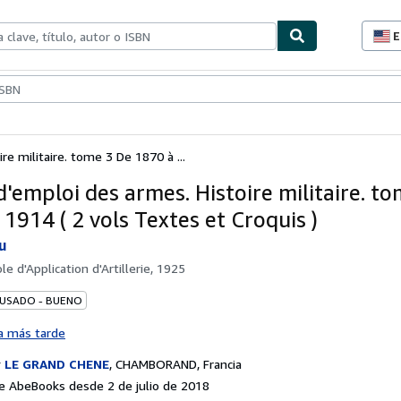
E
P
d
c
ionismo
Vendedores
Comenzar a vender
d
s
re militaire. tome 3 De 1870 à ...
d'emploi des armes. Histoire militaire. t
1914 ( 2 vols Textes et Croquis )
u
le d'Application d'Artillerie, 1925
 USADO - BUENO
a más tarde
r
LE GRAND CHENE
,
CHAMBORAND, Francia
 AbeBooks desde 2 de julio de 2018