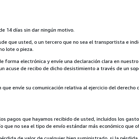
de 14 días sin dar ningún motivo.
sde que usted, o un tercero que no sea el transportista e ind
mo lote o pieza.
de forma electrónica y envíe una declaración clara en nuestro
un acuse de recibo de dicho desistimiento a través de un sop
n que envíe su comunicación relativa al ejercicio del derecho
los pagos que hayamos recibido de usted, incluidos los gasto
nvío que no sea el tipo de envío estándar más económico que 
rdida de valor de cualquier bien suministrado, si la pérdida 