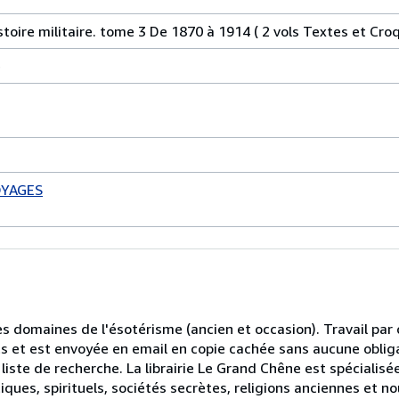
toire militaire. tome 3 De 1870 à 1914 ( 2 vols Textes et Croq
e
OYAGES
les domaines de l'ésotérisme (ancien et occasion). Travail pa
ts et est envoyée en email en copie cachée sans aucune oblig
liste de recherche. La librairie Le Grand Chêne est spécialisé
ques, spirituels, sociétés secrètes, religions anciennes et n